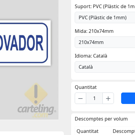
Suport: PVC (Plàstic de 1
Mida: 210x74mm
Idioma: Català
Quantitat
remove
add
Descomptes per volum
Quantitat
Descompt