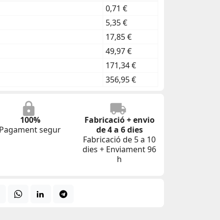
0,71 €
5,35 €
17,85 €
49,97 €
171,34 €
356,95 €
100%
Fabricació + envio
Pagament segur
de 4 a 6 dies
Fabricació de 5 a 10
dies + Enviament 96
h