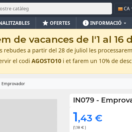
CA
star
info
NALITZABLES
OFERTES
INFORMACIÓ
m de vacances de l'1 al 16 
rebudes a partir del 28 de juliol les processarem
rvir el codi
AGOSTO10
i et farem un 10% de des
Emprovador
IN079
-
Emprov
1
,43 €
(1,18 € )