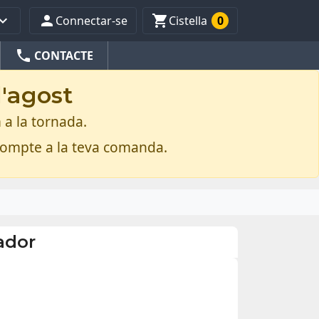



Connectar-se
Cistella
0
phone
CONTACTE
d'agost
 a la tornada.
compte a la teva comanda.
ador