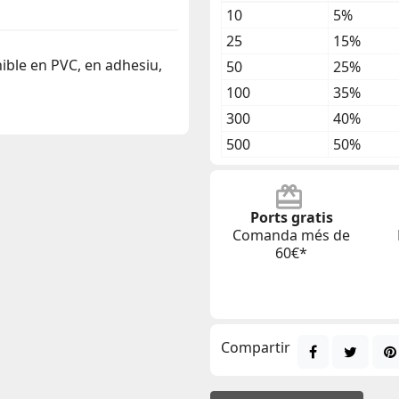
10
5%
25
15%
ible en PVC, en adhesiu,
50
25%
100
35%
300
40%
500
50%
Ports gratis
Comanda més de
60€*
Compartir