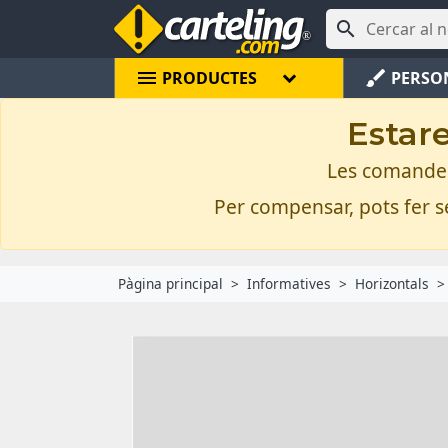

menu
brush
PRODUCTES
PERSO
Estare
Les comandes 
Per compensar, pots fer se
Pàgina principal
Informatives
Horizontals