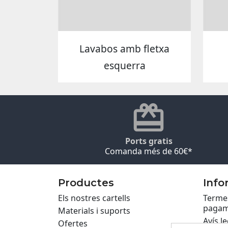
Lavabos amb fletxa
esquerra
Ports gratis
Comanda més de 60€*
Productes
Info
Els nostres cartells
Termes
pagam
Materials i suports
Avís le
Ofertes