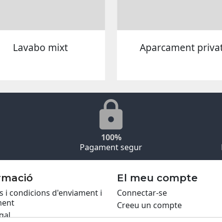
Lavabo mixt
Aparcament priva
100%
Pagament segur
rmació
El meu compte
 i condicions d'enviament i
Connectar-se
ent
Creeu un compte
gal