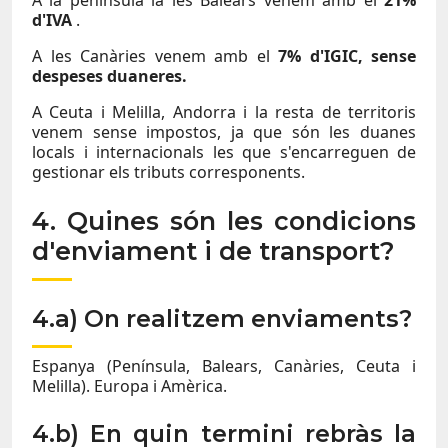
A la península ia les Balears venem amb el
21%
d'IVA
.
A les Canàries venem amb el
7% d'IGIC,
sense
despeses duaneres.
A Ceuta i Melilla, Andorra i la resta de territoris
venem sense impostos, ja que són les duanes
locals i internacionals les que s'encarreguen de
gestionar els tributs corresponents.
4. Quines són les condicions
d'enviament i de transport?
4.a) On realitzem enviaments?
Espanya (Península, Balears, Canàries, Ceuta i
Melilla). Europa i Amèrica.
4.b) En quin termini rebràs la