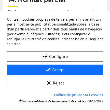
Si alguna de les presents condicions generals és
declarada nul·la i sense efecte per resolució ferma
Utilitzem cookies pròpies i de tercers per a fins analítics i
dictada per autoritat competent, els altres termes
per a mostrar-te publicitat personalitzada sobre la base
i condicions restaran en vigor, sense que quedin
d'un perfil elaborat a partir dels teus hàbits de navegació
afectats per aquesta declaració de nul·litat.
(per exemple, pàgines visitades). Pots configurar o
rebutjar la utilització de cookies indicant-ho en el següent
15. Legislació aplicable i
selector.
tribunals competents
tune
Configure
Els contractes de compra de Productes a través
del nostre Lloc Web i les controvèrsies o
done_all
Accept
demandes que se'n derivin o que es refereixin al
seu objecte o celebració (inclosos litigis o
demandes extracontractuals) es regiran per la
clear
Reject
legislació espanyola.
Política de privadesa i cookies
Qualsevol controvèrsia que sorgeixi o tingui
relació amb l'ús de la pàgina web o amb aquests
Última actualització de la declaració de cookies:
09/08/2025
productes serà sotmesa a la jurisdicció no