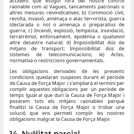
accident que estigui fora del nostre control
raonable com a) Vagues, tancaments patronals o
altres mesures reivindicatives; b) Commoció civil,
revolta, invasió, amenaça o atac terrorista, guerra
(declarada o no) o amenaça o preparatius de
guerra; c) Incendi, explosió, tempesta, inundació,
terratrèmol, enfonsament, epidèmia o qualsevol
altre desastre natural; d) Impossibilitat dús de
mitjans de transport; Impossibilitat dús de
sistemes de telecomunicacions; ie) Actes,
normativa o restriccions governamentals.
Les obligacions derivades de les presents
condicions quedaran suspeses durant el període
de Causa de Força Major i s'ampliarà el termini per
complir aquestes obligacions per un període de
temps igual al que duri la Causa de Força Major i
posarem tots els mitjans raonables perquè
finalitzi la Causa de Força Major o trobar una
solució que ens permeti complir les nostres
obligacions malgrat la Causa de Força Major.
14. Nul·litat parcial