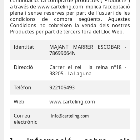
continuació. La compra de productes ("Producte")
a través de www.carteling.com implica l'acceptació
plena i sense reserves per part de l'usuari de les
condicions de compra següents. Aquestes
Condicions no cobreixen la venda dels nostres
Productes per part de tercers fora del Lloc Web.
Identitat
MAJANT MARRER ESCOBAR -
78699664N
Direcció
Carrer el rei i la reina nº18 -
38205 - La Laguna
Telèfon
922105493
Web
www.carteling.com
Correu
electrònic