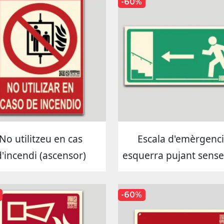
-60%
No utilitzeu en cas
Escala d'emèrgenc
d'incendi (ascensor)
esquerra pujant sense
-60%