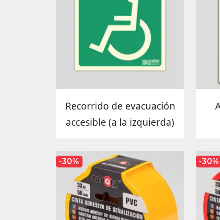
Recorrido de evacuación
A
accesible (a la izquierda)
-30%
-30%