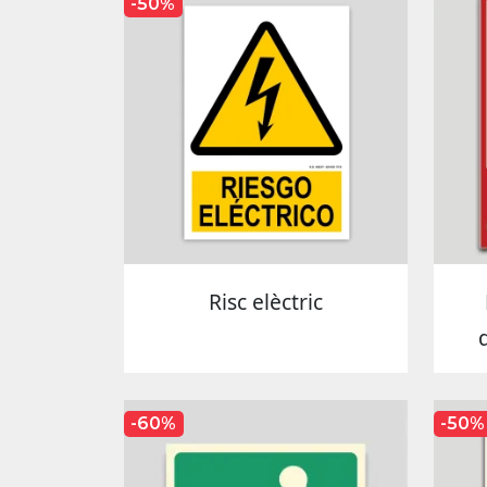
-50%
Risc elèctric
-60%
-50%