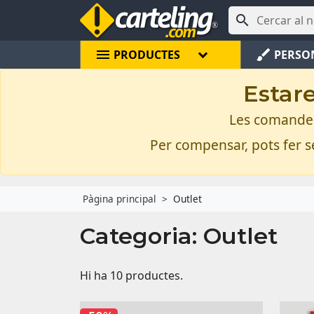

menu
brush
PRODUCTES
PERSO
Estare
Les comandes 
Per compensar, pots fer se
Pàgina principal
Outlet
Categoria: Outlet
Hi ha 10 productes.