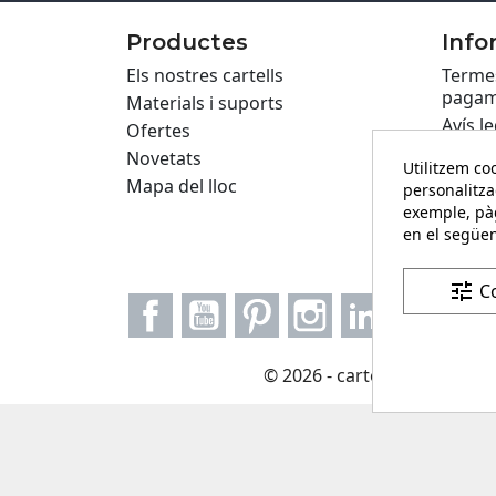
Productes
Info
Els nostres cartells
Termes
pagam
Materials i suports
Avís le
Ofertes
Políti
Novetats
Utilitzem coo
Privac
Mapa del lloc
personalitza
Cartel
exemple, pàg
en el següen
Formul
tune
C
Facebook
YouTube
Pinterest
Instagram
LinkedIn
© 2026 - carteling.com és u