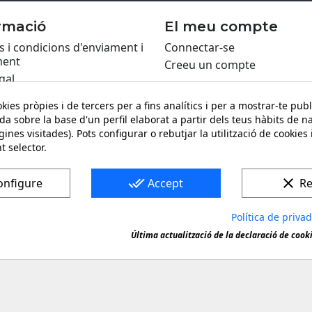
rmació
El meu compte
 i condicions d'enviament i
Connectar-se
ent
Creeu un compte
gal
ca de Cookies
kies pròpies i de tercers per a fins analítics i per a mostrar-te publ
itat
da sobre la base d'un perfil elaborat a partir dels teus hàbits de n
ing PRO
ines visitades). Pots configurar o rebutjar la utilització de cookies
t selector.
ari de contacte
done_all
clear
onfigure
Accept
Re
Política de priva
na marca registrada. Còpia o reproducció prohibida de quals
Última actualització de la declaració de cook