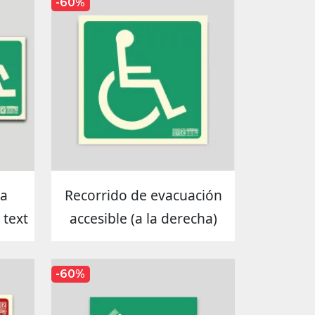
-60%
ia
Recorrido de evacuación
 text
accesible (a la derecha)
-60%