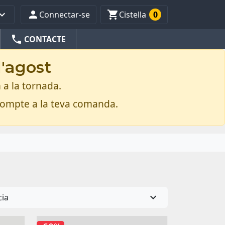



Connectar-se
Cistella
0
phone
CONTACTE
d'agost
 a la tornada.
compte a la teva comanda.

cia