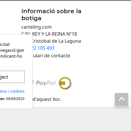
Informació sobre la
botiga
carteling.com
C/EL REY Y LA REINA Nº18
San Cristobal de La Laguna
icitat
922 105 493

avegació (per
Formulari de contacte
 indicant-ho
ject
desa i cookies

evol material d'aquest lloc.
ies:
09/08/2025