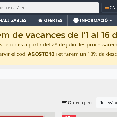
CA
star
info
NALITZABLES
OFERTES
INFORMACIÓ
m de vacances de l'1 al 16 
rebudes a partir del 28 de juliol les processarem
rvir el codi
AGOSTO10
i et farem un 10% de des
sort
Ordena per:
Rellevàn