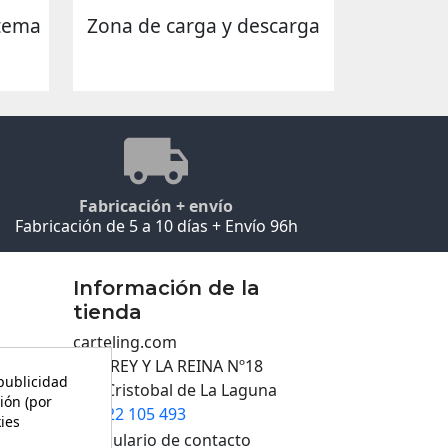
stema
Zona de carga y descarga
Fabricación + envío
Fabricación de 5 a 10 días + Envío 96h
Información de la
tienda
carteling.com
C/EL REY Y LA REINA Nº18
 publicidad
San Cristobal de La Laguna
ión (por
922 105 493

kies
Formulario de contacto