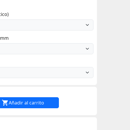
ico)
7 mm

Añadir al carrito