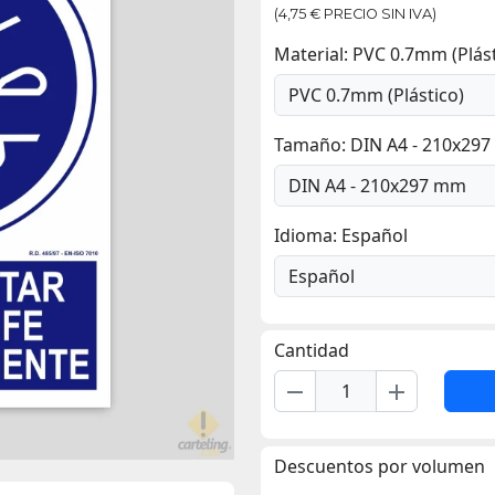
(4,75 € PRECIO SIN IVA)
Material: PVC 0.7mm (Plást
Tamaño: DIN A4 - 210x29
Idioma: Español
Cantidad
remove
add
Descuentos por volumen