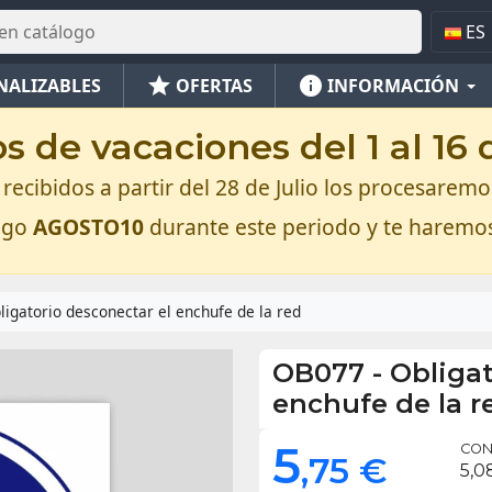
ES
star
info
NALIZABLES
OFERTAS
INFORMACIÓN
 de vacaciones del 1 al 16
recibidos a partir del 28 de Julio los procesaremos
digo
AGOSTO10
durante este periodo y te haremo
ligatorio desconectar el enchufe de la red
OB077
-
Obligat
enchufe de la r
5
CON 
,75 €
5,0