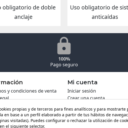
 obligatorio de doble
Uso obligatorio de si
anclaje
anticaídas
100%
Pago seguro
rmación
Mi cuenta
os y condiciones de venta
Iniciar sesión
legal
Crear una cuenta
ca de Cookies
ookies propias y de terceros para fines analíticos y para mostrarte
ca de privacidad
a en base a un perfil elaborado a partir de tus hábitos de navegac
ing PRO
inas visitadas). Puedes configurar o rechazar la utilización de coo
en el siguiente selector.
ario de contacto