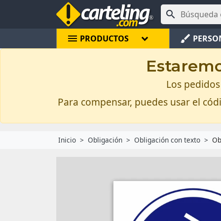

menu
brush
PRODUCTOS
PERSO
Estaremos
Los pedidos 
Para compensar, puedes usar el có
Inicio
Obligación
Obligación con texto
Ob