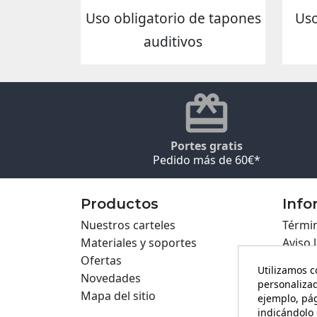
Uso obligatorio de tapones
Uso
auditivos
Portes gratis
Pedido más de 60€*
Productos
Info
Nuestros carteles
Términ
Materiales y soportes
Aviso 
Ofertas
Políti
Utilizamos c
Novedades
Políti
personalizad
Mapa del sitio
Cartel
ejemplo, pág
indicándolo 
Formul