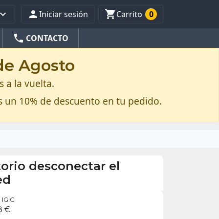



Iniciar sesión
Carrito
0
phone
CONTACTO
 de Agosto
 a la vuelta.
s un 10% de descuento en tu pedido.
orio desconectar el
ed
IGIC
8 €