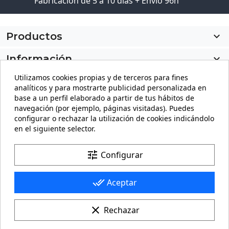
Fabricación de 5 a 10 días + Envío 96h
Productos

Información

Utilizamos cookies propias y de terceros para fines
Mi cuenta

analíticos y para mostrarte publicidad personalizada en
base a un perfil elaborado a partir de tus hábitos de
Información de la tienda
keyboard_arrow_down
navegación (por ejemplo, páginas visitadas). Puedes
configurar o rechazar la utilización de cookies indicándolo
en el siguiente selector.
Facebook
YouTube
Pinterest
Instagram
LinkedIn
tune
Configurar
done_all
Aceptar
clear
Rechazar