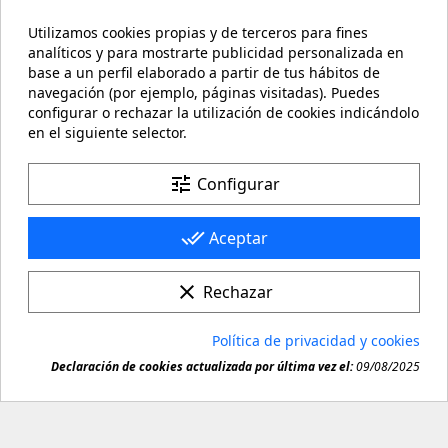
Utilizamos cookies propias y de terceros para fines
Mi cuenta

analíticos y para mostrarte publicidad personalizada en
base a un perfil elaborado a partir de tus hábitos de
Información de la tienda
keyboard_arrow_down
navegación (por ejemplo, páginas visitadas). Puedes
configurar o rechazar la utilización de cookies indicándolo
en el siguiente selector.
Facebook
YouTube
Pinterest
Instagram
LinkedIn
tune
Configurar
done_all
Aceptar
clear
Rechazar
© 2026 - carteling.com es una marca registrada. Queda
Política de privacidad y cookies
prohibida toda copia o reproducción de cualquier

Declaración de cookies actualizada por última vez el:
09/08/2025
material de este sitio.