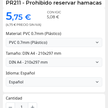
PR211
-
Prohibido reservar hamacas
5
CON IGIC
,75 €
5,08 €
(4,75 € PRECIO SIN IVA)
Material: PVC 0.7mm (Plástico)
Tamaño: DIN A4 - 210x297 mm
Idioma: Español
Cantidad
remove
add