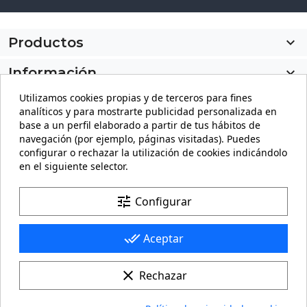
Productos

Información

Utilizamos cookies propias y de terceros para fines
Mi cuenta

analíticos y para mostrarte publicidad personalizada en
base a un perfil elaborado a partir de tus hábitos de
Información de la tienda
keyboard_arrow_down
navegación (por ejemplo, páginas visitadas). Puedes
configurar o rechazar la utilización de cookies indicándolo
en el siguiente selector.
Facebook
YouTube
Pinterest
Instagram
LinkedIn
tune
Configurar
done_all
Aceptar
clear
Rechazar
© 2026 - carteling.com es una marca registrada. Queda