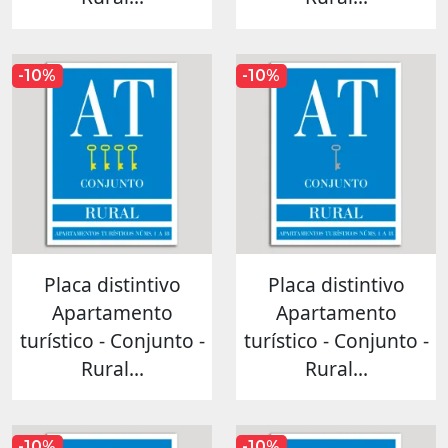
-10%
-10%
Placa distintivo
Placa distintivo
Apartamento
Apartamento
turístico - Conjunto -
turístico - Conjunto -
Rural...
Rural...
-10%
-10%