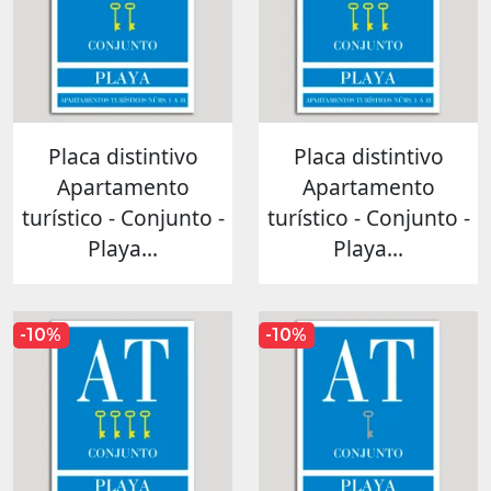
Placa distintivo
Placa distintivo
Apartamento
Apartamento
turístico - Conjunto -
turístico - Conjunto -
Playa...
Playa...
-10%
-10%