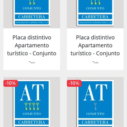
Placa distintivo
Placa distintivo
Apartamento
Apartamento
turístico - Conjunto
turístico - Conjunto
-...
-...
-10%
-10%