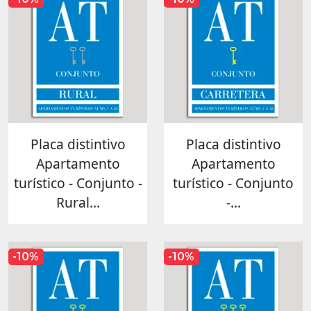
Placa distintivo
Placa distintivo
Apartamento
Apartamento
turístico - Conjunto -
turístico - Conjunto
Rural...
-...
-10%
-10%