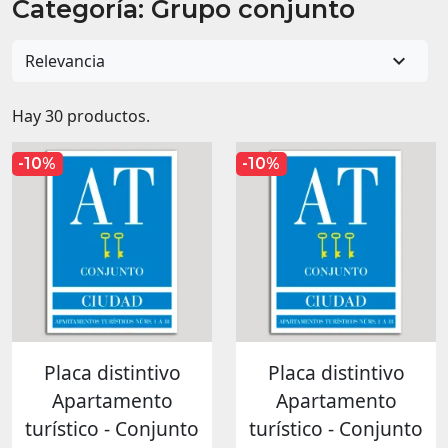
Categoría: Grupo conjunto

Relevancia
Hay 30 productos.
-10%
-10%
Placa distintivo
Placa distintivo
Apartamento
Apartamento
turístico - Conjunto
turístico - Conjunto