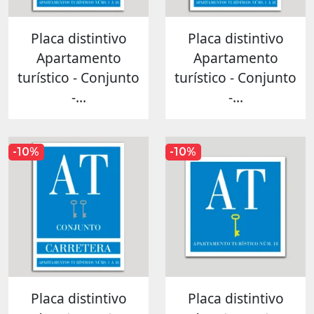
Placa distintivo
Placa distintivo
Apartamento
Apartamento
turístico - Conjunto
turístico - Conjunto
-...
-...
-10%
-10%
Placa distintivo
Placa distintivo