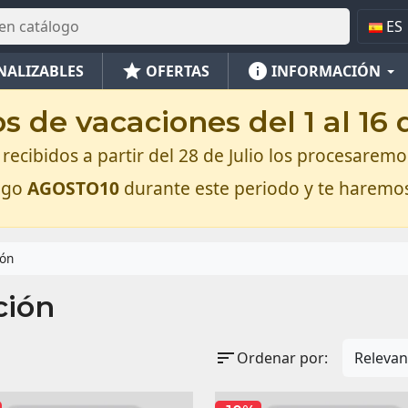
ES
star
info
NALIZABLES
OFERTAS
INFORMACIÓN
 de vacaciones del 1 al 16
recibidos a partir del 28 de Julio los procesaremos
digo
AGOSTO10
durante este periodo y te haremo
ión
ción
sort
Ordenar por:
Relevan