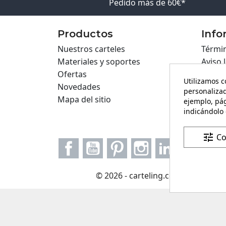
Pedido más de 60€*
Productos
Info
Nuestros carteles
Términ
Materiales y soportes
Aviso 
Ofertas
Políti
Utilizamos c
Novedades
Políti
personalizad
Mapa del sitio
Cartel
ejemplo, pág
Formul
indicándolo 
tune
Co
Facebook
YouTube
Pinterest
Instagram
LinkedIn
© 2026 - carteling.com es una mar