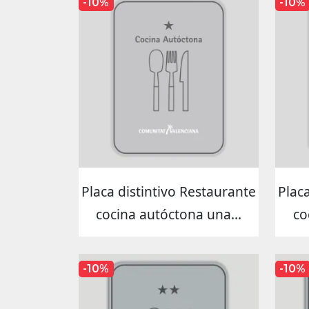
-10%
-10%
Placa distintivo Restaurante
Plac
cocina autóctona una...
co
-10%
-10%