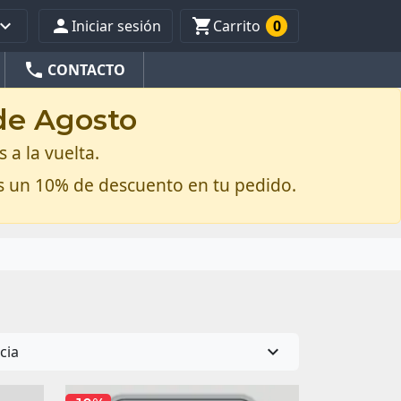



Iniciar sesión
Carrito
0
phone
CONTACTO
 de Agosto
 a la vuelta.
s un 10% de descuento en tu pedido.

cia