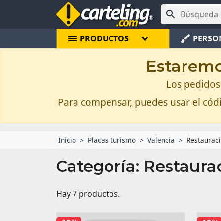

menu
brush
PRODUCTOS
PERSO
Estaremos
Los pedidos 
Para compensar, puedes usar el có
Inicio
Placas turismo
Valencia
Restaurac
Categoría: Restaura
Hay 7 productos.