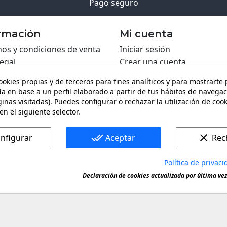
Pago seguro
rmación
Mi cuenta
os y condiciones de venta
Iniciar sesión
legal
Crear una cuenta
ca de Cookies
ookies propias y de terceros para fines analíticos y para mostrarte
ca de privacidad
a en base a un perfil elaborado a partir de tus hábitos de navegac
ing PRO
inas visitadas). Puedes configurar o rechazar la utilización de coo
ario de contacto
en el siguiente selector.
done_all
clear
nfigurar
Aceptar
Rec
Política de privaci
ca registrada. Queda prohibida toda copia o reproducción de
Declaración de cookies actualizada por última vez 