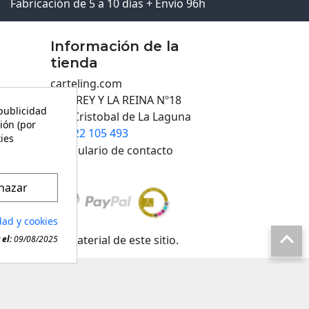
Fabricación de 5 a 10 días + Envío 96h
Información de la
tienda
carteling.com
C/EL REY Y LA REINA Nº18
 publicidad
San Cristobal de La Laguna
ión (por
922 105 493

kies
Formulario de contacto
hazar
dad y cookies

 cualquier material de este sitio.
el:
09/08/2025