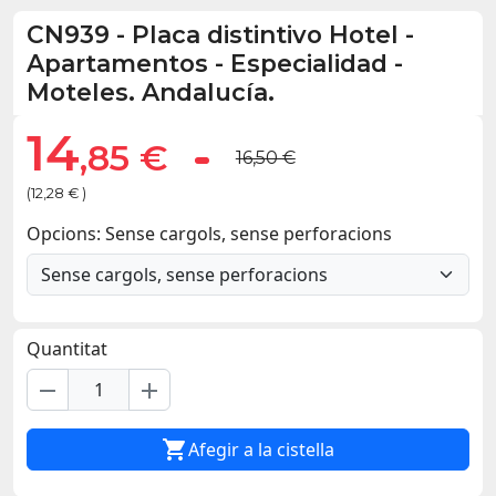
CN939
-
Placa distintivo Hotel -
Apartamentos - Especialidad -
Moteles. Andalucía.
14
,85 €
16,50 €
(12,28 € )
Opcions: Sense cargols, sense perforacions
Quantitat
remove
add

Afegir a la cistella