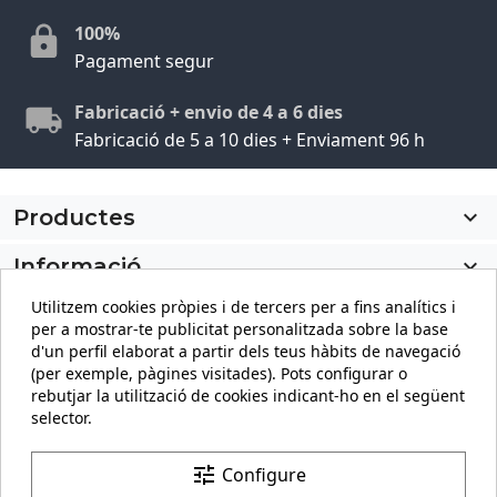
100%
Pagament segur
Fabricació + envio de 4 a 6 dies
Fabricació de 5 a 10 dies + Enviament 96 h
Productes

Informació

Utilitzem cookies pròpies i de tercers per a fins analítics i
El meu compte

per a mostrar-te publicitat personalitzada sobre la base
d'un perfil elaborat a partir dels teus hàbits de navegació
Informació sobre la botiga
keyboard_arrow_down
(per exemple, pàgines visitades). Pots configurar o
rebutjar la utilització de cookies indicant-ho en el següent
selector.
Facebook
YouTube
Pinterest
Instagram
LinkedIn
tune
Configure