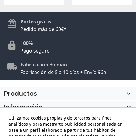
Portes gratis
Pedido más de 60€*
100%
Pago seguro
Fabricación + envío
Fabricación de 5 a 10 días + Envío 96h
Productos

Información

Utilizamos cookies propias y de terceros para fines
Mi cuenta

analíticos y para mostrarte publicidad personalizada en
base a un perfil elaborado a partir de tus hábitos de
Información de la tienda
keyboard_arrow_down