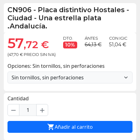
CN906
-
Placa distintivo Hostales -
Ciudad - Una estrella plata
.Andalucía.
57
DTO.
ÁNTES
CON IGIC
,72 €
64,13 €
51,04 €
10%
(47,70 € PRECIO SIN IVA)
Opciones: Sin tornillos, sin perforaciones
Cantidad
remove
add

Añadir al carrito