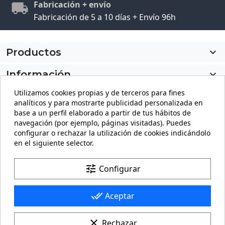
Fabricación + envío
Fabricación de 5 a 10 días + Envío 96h
Productos

Información

Utilizamos cookies propias y de terceros para fines
Mi cuenta

analíticos y para mostrarte publicidad personalizada en
base a un perfil elaborado a partir de tus hábitos de
Información de la tienda
keyboard_arrow_down
navegación (por ejemplo, páginas visitadas). Puedes
configurar o rechazar la utilización de cookies indicándolo
en el siguiente selector.
Facebook
YouTube
Pinterest
Instagram
LinkedIn
tune
Configurar
done_all
Aceptar
clear
Rechazar