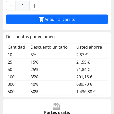
remove
add

Añadir al carrito
Descuentos por volumen
Cantidad
Descuento unitario
Usted ahorra
10
5%
2,87 €
25
15%
21,55 €
50
25%
71,84 €
100
35%
201,16 €
300
40%
689,70 €
500
50%
1.436,88 €
Portes gratis