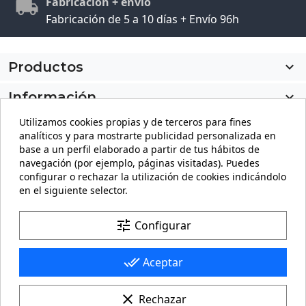
Fabricación + envío
Fabricación de 5 a 10 días + Envío 96h
Productos

Información

Utilizamos cookies propias y de terceros para fines
Mi cuenta

analíticos y para mostrarte publicidad personalizada en
base a un perfil elaborado a partir de tus hábitos de
Información de la tienda
keyboard_arrow_down
navegación (por ejemplo, páginas visitadas). Puedes
configurar o rechazar la utilización de cookies indicándolo
en el siguiente selector.
Facebook
YouTube
Pinterest
Instagram
LinkedIn
tune
Configurar
done_all
Aceptar
clear
Rechazar