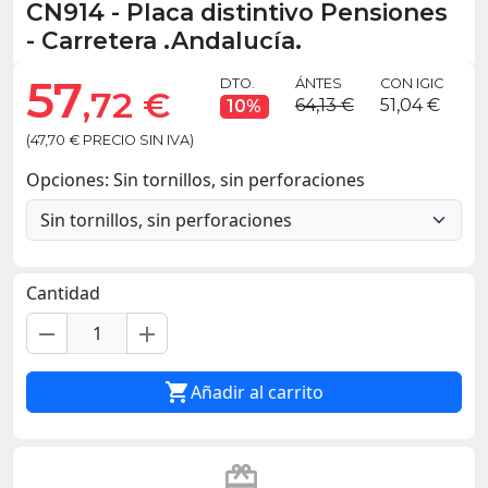
CN914
-
Placa distintivo Pensiones
- Carretera .Andalucía.
57
DTO.
ÁNTES
CON IGIC
,72 €
64,13 €
51,04 €
10%
(47,70 € PRECIO SIN IVA)
Opciones: Sin tornillos, sin perforaciones
Cantidad
remove
add

Añadir al carrito