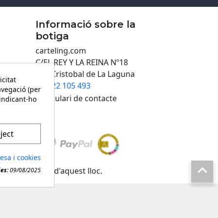
Informació sobre la
botiga
carteling.com
C/EL REY Y LA REINA Nº18
San Cristobal de La Laguna
icitat
922 105 493

avegació (per
Formulari de contacte
 indicant-ho
ject
desa i cookies

evol material d'aquest lloc.
ies:
09/08/2025