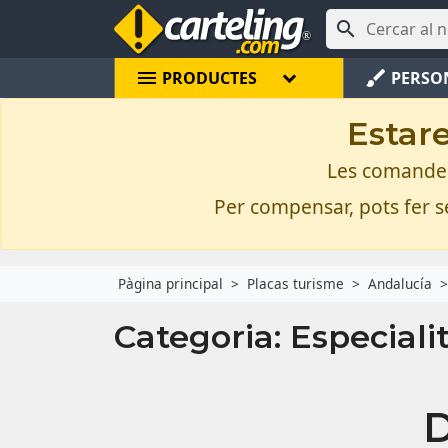

menu
brush
PRODUCTES
PERSO
Estare
Les comandes 
Per compensar, pots fer se
Pàgina principal
Placas turisme
Andalucía
Categoria: Especiali
D