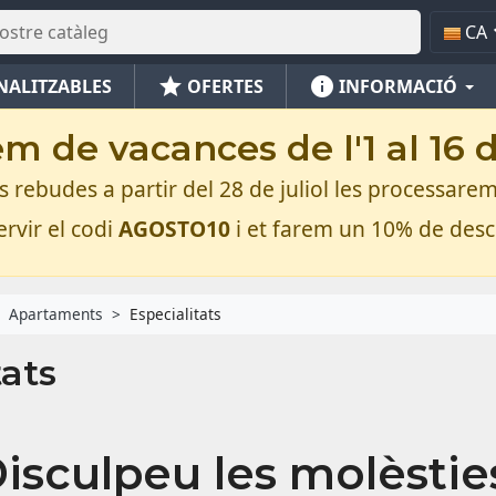
CA
star
info
NALITZABLES
OFERTES
INFORMACIÓ
m de vacances de l'1 al 16 
rebudes a partir del 28 de juliol les processarem
rvir el codi
AGOSTO10
i et farem un 10% de des
Apartaments
Especialitats
tats
isculpeu les molèstie