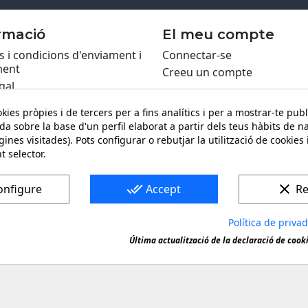
rmació
El meu compte
 i condicions d'enviament i
Connectar-se
ent
Creeu un compte
gal
ca de Cookies
kies pròpies i de tercers per a fins analítics i per a mostrar-te publ
itat
da sobre la base d'un perfil elaborat a partir dels teus hàbits de n
ing PRO
ines visitades). Pots configurar o rebutjar la utilització de cookies
ari de contacte
t selector.
done_all
clear
onfigure
Accept
Re
Política de priva
na marca registrada. Còpia o reproducció prohibida de quals
Última actualització de la declaració de cook