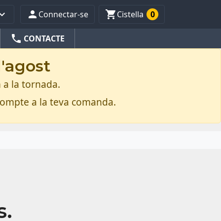



Connectar-se
Cistella
0
phone
CONTACTE
d'agost
 a la tornada.
compte a la teva comanda.
s.