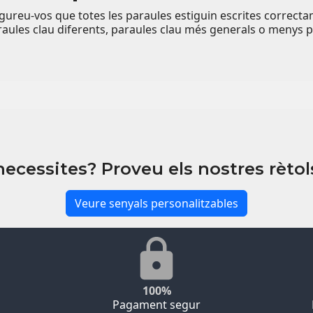
gureu-vos que totes les paraules estiguin escrites correcta
aules clau diferents, paraules clau més generals o menys p
necessites? Proveu els nostres rètol
Veure senyals personalitzables
100%
Pagament segur