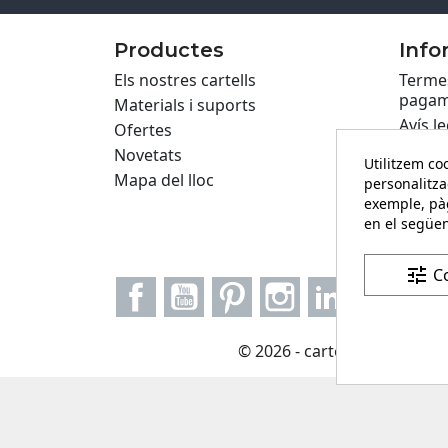
Productes
Info
Els nostres cartells
Termes
pagam
Materials i suports
Avís le
Ofertes
Políti
Novetats
Utilitzem coo
Privac
Mapa del lloc
personalitza
Cartel
exemple, pàg
Formul
en el següen
tune
C
Facebook
YouTube
Pinterest
Instagram
LinkedIn
© 2026 - carteling.com és u