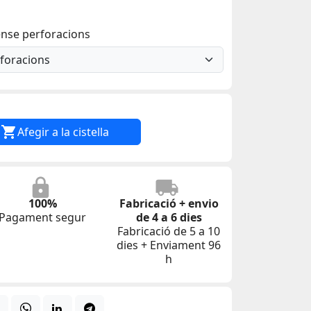
ense perforacions

Afegir a la cistella
100%
Fabricació + envio
Pagament segur
de 4 a 6 dies
Fabricació de 5 a 10
dies + Enviament 96
h