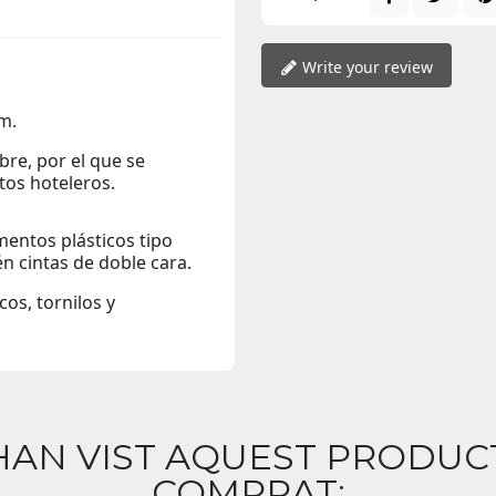
Write your review
m.
re, por el que se
tos hoteleros.
entos plásticos tipo
én cintas de doble cara.
os, tornilos y
HAN VIST AQUEST PRODU
COMPRAT: