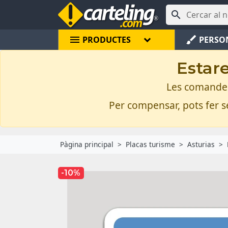

menu
brush
PRODUCTES
PERSO
Estare
Les comandes 
Per compensar, pots fer se
Pàgina principal
Placas turisme
Asturias
-10%