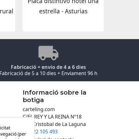
Placa distintivo hotel una
rural
estrella - Asturias
Fabricació + envio de 4 a 6 dies
Fabricació de 5 a 10 dies + Enviament 96 h
Informació sobre la
botiga
carteling.com
C/EL REY Y LA REINA Nº18
San Cristobal de La Laguna
icitat
922 105 493

avegació (per