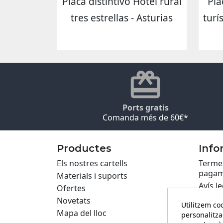
Placa distintivo Hotel rural
Pla
tres estrellas - Asturias
turí
Ports gratis
Comanda més de 60€*
Productes
Info
Els nostres cartells
Termes
pagam
Materials i suports
Avís le
Ofertes
Políti
Novetats
Utilitzem coo
Privac
Mapa del lloc
personalitza