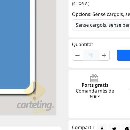
(44,06 € )
Opcions: Sense cargols, s
Quantitat
remove
add
Ports gratis
Comanda més de
60€*
Compartir