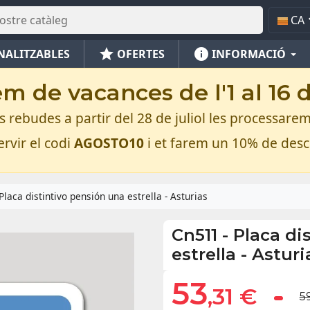
CA
star
info
NALITZABLES
OFERTES
INFORMACIÓ
m de vacances de l'1 al 16 
rebudes a partir del 28 de juliol les processarem
rvir el codi
AGOSTO10
i et farem un 10% de des
Placa distintivo pensión una estrella - Asturias
Cn511
-
Placa di
estrella - Asturi
53
,31 €
5