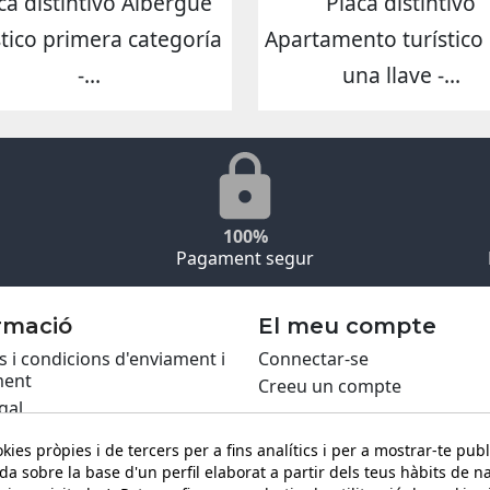
ca distintivo Albergue
Placa distintivo
stico primera categoría
Apartamento turístico 
-...
una llave -...
100%
Pagament segur
rmació
El meu compte
 i condicions d'enviament i
Connectar-se
ent
Creeu un compte
gal
ca de Cookies
kies pròpies i de tercers per a fins analítics i per a mostrar-te publ
itat
da sobre la base d'un perfil elaborat a partir dels teus hàbits de n