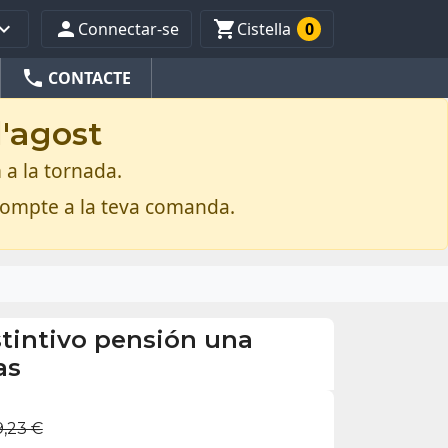



Connectar-se
Cistella
0
phone
CONTACTE
d'agost
 a la tornada.
compte a la teva comanda.
stintivo pensión una
as
9,23 €