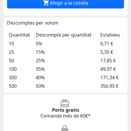

Afegir a la cistella
Descomptes per volum
Quantitat
Descompte per quantitat
Estalvieu
10
5%
0,71 €
25
15%
5,35 €
50
25%
17,85 €
100
35%
49,97 €
300
40%
171,34 €
500
50%
356,95 €
Ports gratis
Comanda més de 60€*