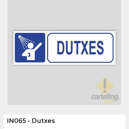
IN065
-
Dutxes