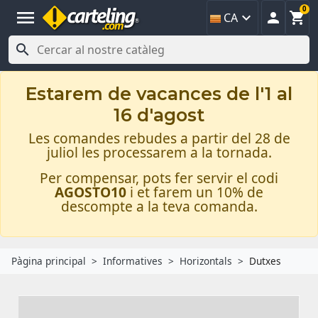
0
menu



CA

Estarem de vacances de l'1 al
16 d'agost
Les comandes rebudes a partir del 28 de
juliol les processarem a la tornada.
Per compensar, pots fer servir el codi
AGOSTO10
i et farem un 10% de
descompte a la teva comanda.
Pàgina principal
Informatives
Horizontals
Dutxes