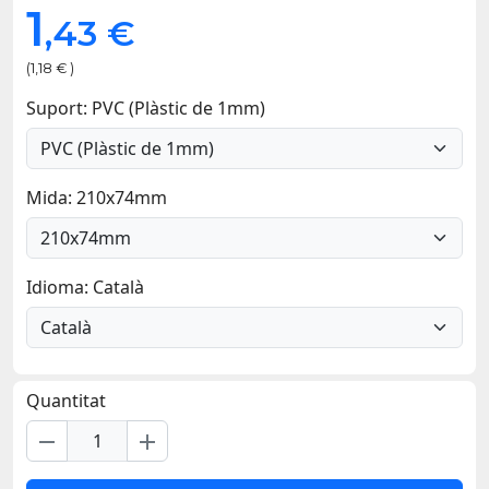
1
,43 €
(1,18 € )
Suport: PVC (Plàstic de 1mm)
Mida: 210x74mm
Idioma: Català
Quantitat
remove
add