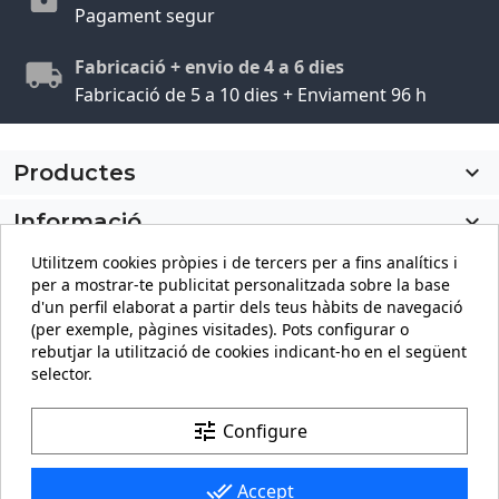
Pagament segur
Fabricació + envio de 4 a 6 dies
Fabricació de 5 a 10 dies + Enviament 96 h
Productes

Informació

Utilitzem cookies pròpies i de tercers per a fins analítics i
El meu compte

per a mostrar-te publicitat personalitzada sobre la base
d'un perfil elaborat a partir dels teus hàbits de navegació
Informació sobre la botiga
keyboard_arrow_down
(per exemple, pàgines visitades). Pots configurar o
rebutjar la utilització de cookies indicant-ho en el següent
selector.
Facebook
YouTube
Pinterest
Instagram
LinkedIn
tune
Configure
done_all
Accept