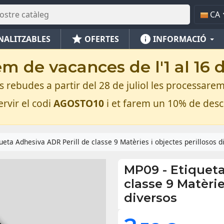
CA
star
info
NALITZABLES
OFERTES
INFORMACIÓ
m de vacances de l'1 al 16 
rebudes a partir del 28 de juliol les processarem
rvir el codi
AGOSTO10
i et farem un 10% de des
ueta Adhesiva ADR Perill de classe 9 Matèries i objectes perillosos d
MP09
-
Etiqueta
classe 9 Matèrie
diversos