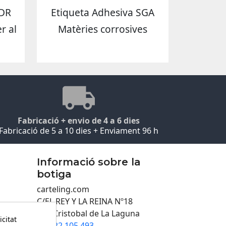
ADR
Etiqueta Adhesiva SGA
r al
Matèries corrosives
Fabricació + envio de 4 a 6 dies
Fabricació de 5 a 10 dies + Enviament 96 h
Informació sobre la
botiga
carteling.com
C/EL REY Y LA REINA Nº18
San Cristobal de La Laguna
icitat
922 105 493