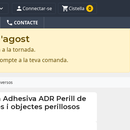



Connectar-se
Cistella
0
phone
CONTACTE
d'agost
 a la tornada.
compte a la teva comanda.
iversos
 Adhesiva ADR Perill de
s i objectes perillosos