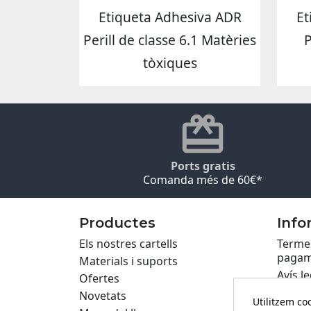
Etiqueta Adhesiva ADR
Et
Perill de classe 6.1 Matèries
P
tòxiques
Ports gratis
Comanda més de 60€*
Productes
Info
Els nostres cartells
Termes
pagam
Materials i suports
Avís le
Ofertes
Políti
Novetats
Utilitzem coo
Privac