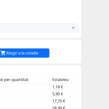

Afegir a la cistella
e per quantitat
Estalvieu
1,18 €
5,90 €
17,70 €
58,99 €