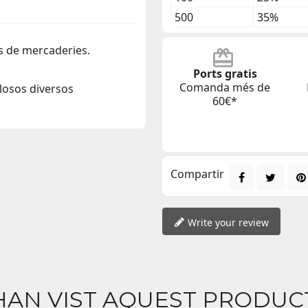
500
35%
ts de mercaderies.
Ports gratis
Comanda més de
llosos diversos
60€*
Compartir
Write your review
HAN VIST AQUEST PRODU