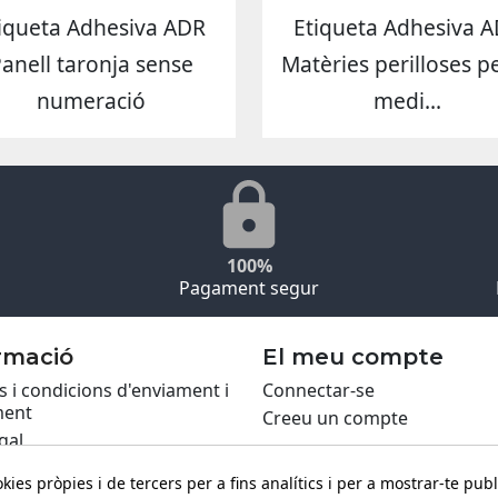
iqueta Adhesiva ADR
Etiqueta Adhesiva 
anell taronja sense
Matèries perilloses pe
numeració
medi...
100%
Pagament segur
rmació
El meu compte
 i condicions d'enviament i
Connectar-se
ent
Creeu un compte
gal
ca de Cookies
kies pròpies i de tercers per a fins analítics i per a mostrar-te publ
itat