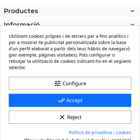
Productes

Informació

Utilitzem cookies pròpies i de tercers per a fins analítics i
El meu compte

per a mostrar-te publicitat personalitzada sobre la base
d'un perfil elaborat a partir dels teus hàbits de navegació
Informació sobre la botiga
keyboard_arrow_down
(per exemple, pàgines visitades). Pots configurar o
rebutjar la utilització de cookies indicant-ho en el següent
selector.
Facebook
YouTube
Pinterest
Instagram
LinkedIn
tune
Configure
done_all
Accept
clear
Reject
© 2026 - carteling.com és una marca registrada. Còpia o
Política de privadesa i cookies
reproducció prohibida de qualsevol material d'aquest