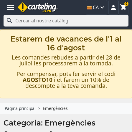
0
menu



CA

Estarem de vacances de l'1 al
16 d'agost
Les comandes rebudes a partir del 28 de
juliol les processarem a la tornada.
Per compensar, pots fer servir el codi
AGOSTO10
i et farem un 10% de
descompte a la teva comanda.
Pàgina principal
Emergències
Categoria: Emergències