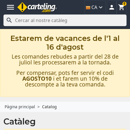
0
menu



CA

Estarem de vacances de l'1 al
16 d'agost
Les comandes rebudes a partir del 28 de
juliol les processarem a la tornada.
Per compensar, pots fer servir el codi
AGOSTO10
i et farem un 10% de
descompte a la teva comanda.
Pàgina principal
Catalog
Catàleg