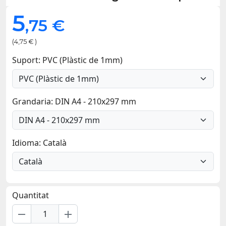
5
,75 €
(4,75 € )
Suport: PVC (Plàstic de 1mm)
Grandaria: DIN A4 - 210x297 mm
Idioma: Català
Quantitat
remove
add