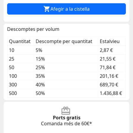

Afegir a la cistella
Descomptes per volum
Quantitat
Descompte per quantitat
Estalvieu
10
5%
2,87 €
25
15%
21,55 €
50
25%
71,84 €
100
35%
201,16 €
300
40%
689,70 €
500
50%
1.436,88 €
Ports gratis
Comanda més de 60€*