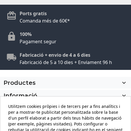
Ports gratis
Comanda més de 60€*
100%
Pagament segur
Fabricació + envio de 4 a 6 dies
Fabricació de 5 a 10 dies + Enviament 96 h
Productes

Informació

Utilitzem cookies pròpies i de tercers per a fins analítics i
El meu compte

per a mostrar-te publicitat personalitzada sobre la base
d'un perfil elaborat a partir dels teus hàbits de navegació
Informació sobre la botiga
keyboard_arrow_down
(per exemple, pàgines visitades). Pots configurar o
rebutjar la utilització de cookies indicant-ho en el següent