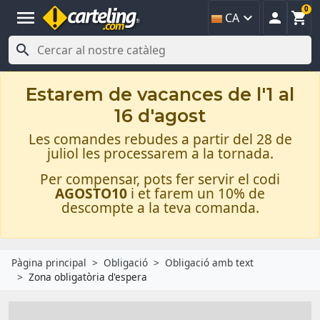
0
menu



CA

Estarem de vacances de l'1 al
16 d'agost
Les comandes rebudes a partir del 28 de
juliol les processarem a la tornada.
Per compensar, pots fer servir el codi
AGOSTO10
i et farem un 10% de
descompte a la teva comanda.
Pàgina principal
Obligació
Obligació amb text
Zona obligatòria d'espera