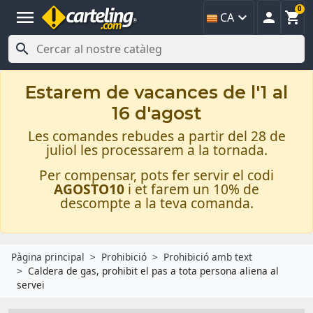
0
menu



CA

Estarem de vacances de l'1 al
16 d'agost
Les comandes rebudes a partir del 28 de
juliol les processarem a la tornada.
Per compensar, pots fer servir el codi
AGOSTO10
i et farem un 10% de
descompte a la teva comanda.
Pàgina principal
Prohibició
Prohibició amb text
Caldera de gas, prohibit el pas a tota persona aliena al
servei