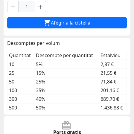
remove
add

Afegir a la cistella
Descomptes per volum
Quantitat
Descompte per quantitat
Estalvieu
10
5%
2,87 €
25
15%
21,55 €
50
25%
71,84 €
100
35%
201,16 €
300
40%
689,70 €
500
50%
1.436,88 €
Ports gratis