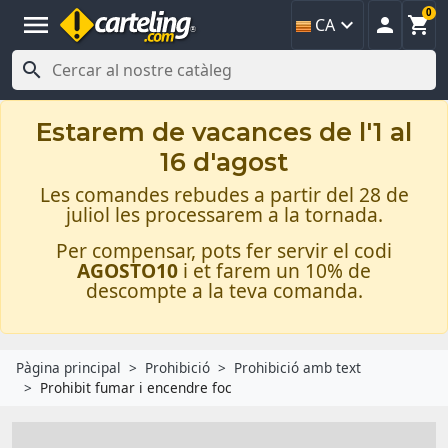
0
menu



CA

Estarem de vacances de l'1 al
16 d'agost
Les comandes rebudes a partir del 28 de
juliol les processarem a la tornada.
Per compensar, pots fer servir el codi
AGOSTO10
i et farem un 10% de
descompte a la teva comanda.
Pàgina principal
Prohibició
Prohibició amb text
Prohibit fumar i encendre foc