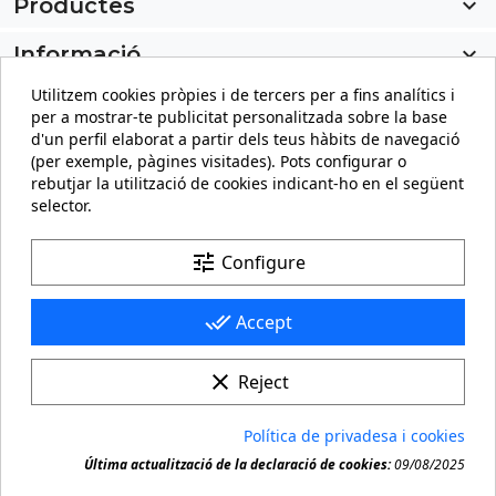
Productes

Informació

Utilitzem cookies pròpies i de tercers per a fins analítics i
El meu compte

per a mostrar-te publicitat personalitzada sobre la base
d'un perfil elaborat a partir dels teus hàbits de navegació
Informació sobre la botiga
keyboard_arrow_down
(per exemple, pàgines visitades). Pots configurar o
rebutjar la utilització de cookies indicant-ho en el següent
selector.
Facebook
YouTube
Pinterest
Instagram
LinkedIn
tune
Configure
done_all
Accept
clear
Reject
© 2026 - carteling.com és una marca registrada. Còpia o
Política de privadesa i cookies
reproducció prohibida de qualsevol material d'aquest

Última actualització de la declaració de cookies:
09/08/2025
lloc.