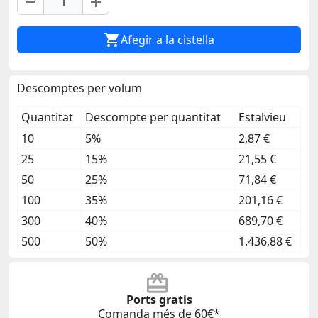
remove
add

Afegir a la cistella
Descomptes per volum
Quantitat
Descompte per quantitat
Estalvieu
10
5%
2,87 €
25
15%
21,55 €
50
25%
71,84 €
100
35%
201,16 €
300
40%
689,70 €
500
50%
1.436,88 €
Ports gratis
Comanda més de 60€*