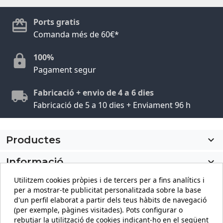
Ports gratis
Comanda més de 60€*
100%
Pagament segur
Fabricació + envio de 4 a 6 dies
Fabricació de 5 a 10 dies + Enviament 96 h
Productes

Informació

Utilitzem cookies pròpies i de tercers per a fins analítics i
El meu compte

per a mostrar-te publicitat personalitzada sobre la base
d'un perfil elaborat a partir dels teus hàbits de navegació
Informació sobre la botiga
keyboard_arrow_down
(per exemple, pàgines visitades). Pots configurar o
rebutjar la utilització de cookies indicant-ho en el següent