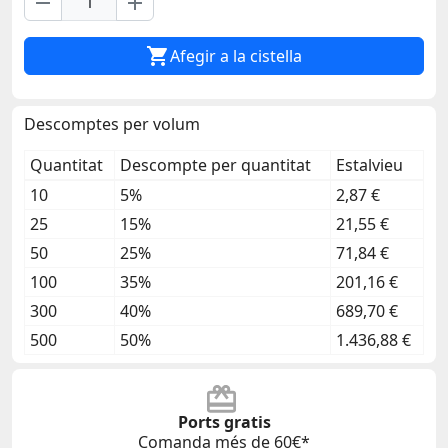
remove
add

Afegir a la cistella
Descomptes per volum
Quantitat
Descompte per quantitat
Estalvieu
10
5%
2,87 €
25
15%
21,55 €
50
25%
71,84 €
100
35%
201,16 €
300
40%
689,70 €
500
50%
1.436,88 €
Ports gratis
Comanda més de 60€*