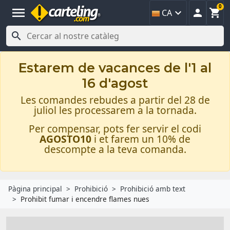
0
menu



CA

Estarem de vacances de l'1 al
16 d'agost
Les comandes rebudes a partir del 28 de
juliol les processarem a la tornada.
Per compensar, pots fer servir el codi
AGOSTO10
i et farem un 10% de
descompte a la teva comanda.
Pàgina principal
Prohibició
Prohibició amb text
Prohibit fumar i encendre flames nues