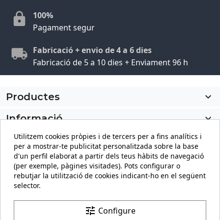
100%
Pagament segur
Fabricació + envio de 4 a 6 dies
Fabricació de 5 a 10 dies + Enviament 96 h
Productes

Informació

Utilitzem cookies pròpies i de tercers per a fins analítics i
El meu compte

per a mostrar-te publicitat personalitzada sobre la base
d'un perfil elaborat a partir dels teus hàbits de navegació
Informació sobre la botiga
keyboard_arrow_down
(per exemple, pàgines visitades). Pots configurar o
rebutjar la utilització de cookies indicant-ho en el següent
selector.
Facebook
YouTube
Pinterest
Instagram
LinkedIn
tune
Configure