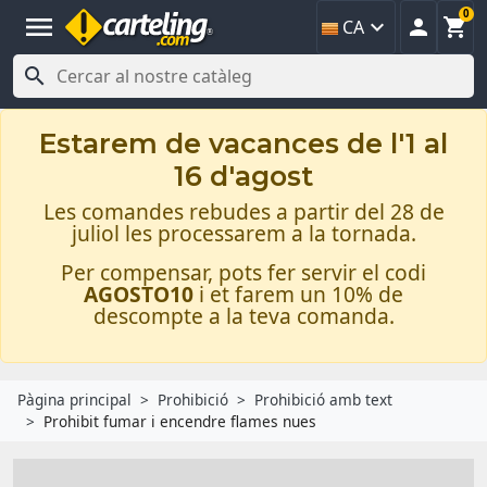
0
menu



CA

Estarem de vacances de l'1 al
16 d'agost
Les comandes rebudes a partir del 28 de
juliol les processarem a la tornada.
Per compensar, pots fer servir el codi
AGOSTO10
i et farem un 10% de
descompte a la teva comanda.
Pàgina principal
Prohibició
Prohibició amb text
Prohibit fumar i encendre flames nues