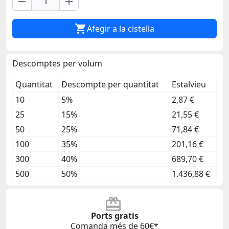
remove
add

Afegir a la cistella
Descomptes per volum
Quantitat
Descompte per quantitat
Estalvieu
10
5%
2,87 €
25
15%
21,55 €
50
25%
71,84 €
100
35%
201,16 €
300
40%
689,70 €
500
50%
1.436,88 €
Ports gratis
Comanda més de 60€*