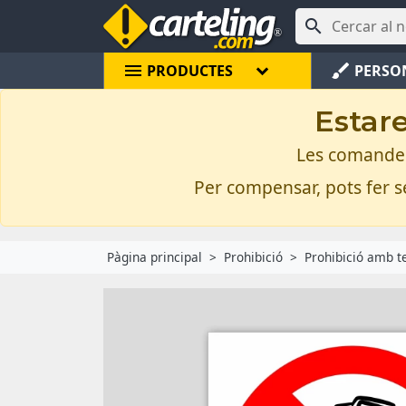

menu
brush
PRODUCTES
PERSO
Estare
Les comandes 
Per compensar, pots fer se
Pàgina principal
Prohibició
Prohibició amb t