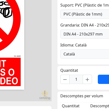
Suport: PVC (Plàstic de 1
Grandaria: DIN A4 - 210x
Idioma: Català
Quantitat
remove
add
Descomptes per volum
Quantitat
Descompte