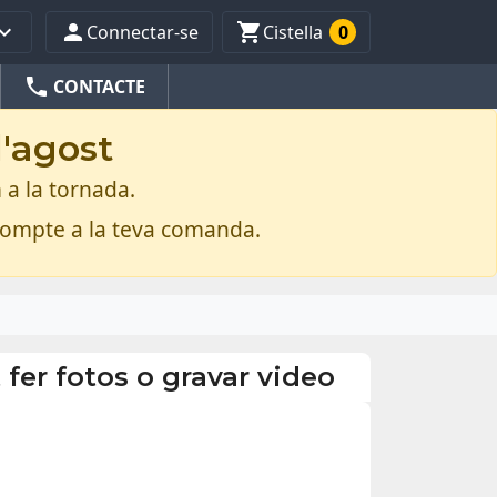



Connectar-se
Cistella
0
phone
CONTACTE
d'agost
 a la tornada.
compte a la teva comanda.
 fer fotos o gravar video