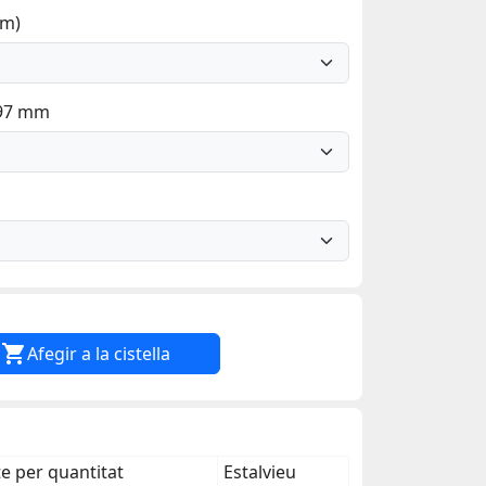
mm)
297 mm

Afegir a la cistella
 per quantitat
Estalvieu