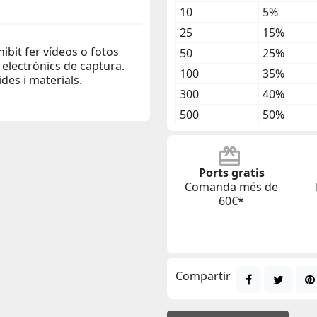
10
5%
25
15%
ibit fer vídeos o fotos
50
25%
 electrònics de captura.
100
35%
des i materials.
300
40%
500
50%
Ports gratis
Comanda més de
60€*
Compartir