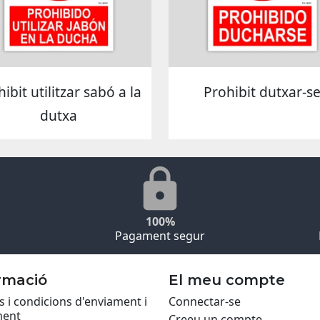
ibit utilitzar sabó a la
Prohibit dutxar-s
dutxa
100%
Pagament segur
rmació
El meu compte
 i condicions d'enviament i
Connectar-se
ent
Creeu un compte