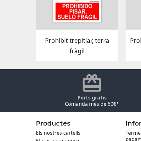
Prohibit trepitjar, terra
Proh
fràgil
Ports gratis
Comanda més de 60€*
Productes
Info
Els nostres cartells
Termes
pagam
Materials i suports