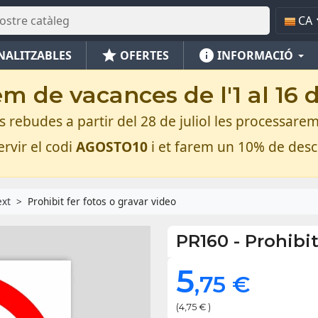
CA
star
info
NALITZABLES
OFERTES
INFORMACIÓ
m de vacances de l'1 al 16 
rebudes a partir del 28 de juliol les processarem
rvir el codi
AGOSTO10
i et farem un 10% de des
ext
Prohibit fer fotos o gravar video
PR160
-
Prohibit
5
,75 €
(4,75 € )