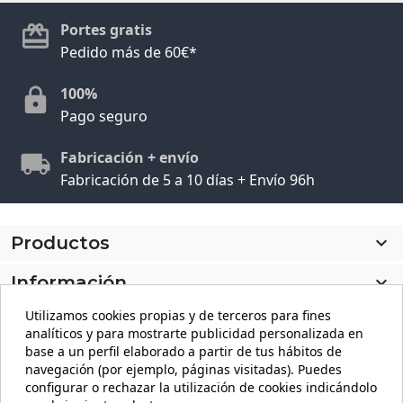
Portes gratis
Pedido más de 60€*
100%
Pago seguro
Fabricación + envío
Fabricación de 5 a 10 días + Envío 96h
Productos

Información

Utilizamos cookies propias y de terceros para fines
Mi cuenta

analíticos y para mostrarte publicidad personalizada en
base a un perfil elaborado a partir de tus hábitos de
Información de la tienda
keyboard_arrow_down
navegación (por ejemplo, páginas visitadas). Puedes
configurar o rechazar la utilización de cookies indicándolo