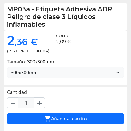
MP03a
-
Etiqueta Adhesiva ADR
Peligro de clase 3 Líquidos
inflamables
2
CON IGIC
,36 €
2,09 €
(1,95 € PRECIO SIN IVA)
Tamaño: 300x300mm
Cantidad
remove
add

Añadir al carrito