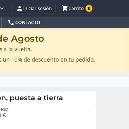



Iniciar sesión
Carrito
0
phone
CONTACTO
 de Agosto
 a la vuelta.
s un 10% de descuento en tu pedido.
n, puesta a tierra
IGIC
8 €