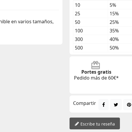
10
5%
25
15%
onible en varios tamaños,
50
25%
100
35%
300
40%
500
50%
Portes gratis
Pedido más de 60€*
Compartir
Escribe tu reseña