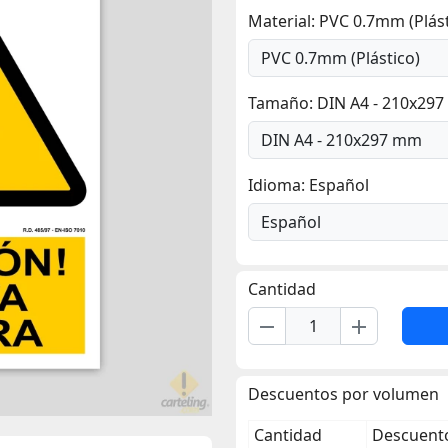
Material: PVC 0.7mm (Plást
Tamaño: DIN A4 - 210x29
Idioma: Español
Cantidad
remove
add
Descuentos por volumen
Cantidad
Descuento