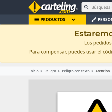

menu
brush
PRODUCTOS
PERSO
Estaremos
Los pedidos 
Para compensar, puedes usar el có
Inicio
Peligro
Peligro con texto
Atención, 