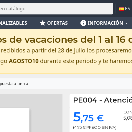
ES
star
info
NALIZABLES
OFERTAS
INFORMACIÓN
 de vacaciones del 1 al 16
recibidos a partir del 28 de Julio los procesaremos
digo
AGOSTO10
durante este periodo y te haremo
puesta a tierra
PE004
-
Atenció
5
CON 
,75 €
5,0
(4,75 € PRECIO SIN IVA)