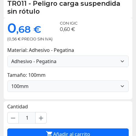
TR011
-
Peligro carga suspendida
sin rótulo
0
CON IGIC
,68 €
0,60 €
(0,56 € PRECIO SIN IVA)
Material: Adhesivo - Pegatina
Tamaño: 100mm
Cantidad
remove
add

Añadir al carrito