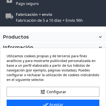
Pago seguro
Fabricación + envío
Fabricación de 5 a 10 días + Envío 96h
Productos

Información

Utilizamos cookies propias y de terceros para fines
Mi cuenta

analíticos y para mostrarte publicidad personalizada en
base a un perfil elaborado a partir de tus hábitos de
Información de la tienda
keyboard_arrow_down
navegación (por ejemplo, páginas visitadas). Puedes
configurar o rechazar la utilización de cookies indicándolo
en el siguiente selector.
Facebook
YouTube
Pinterest
Instagram
LinkedIn
tune
Configurar
done_all
Aceptar