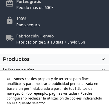
Portes gratis
Pedido más de 60€*
100%
Pago seguro
Fabricación + envío
Fabricación de 5 a 10 días + Envío 96h
Productos

Información

Utilizamos cookies propias y de terceros para fines
Mi cuenta

analíticos y para mostrarte publicidad personalizada en
base a un perfil elaborado a partir de tus hábitos de
Información de la tienda
keyboard_arrow_down
navegación (por ejemplo, páginas visitadas). Puedes
configurar o rechazar la utilización de cookies indicándolo
en el siguiente selector.
Facebook
YouTube
Pinterest
Instagram
LinkedIn