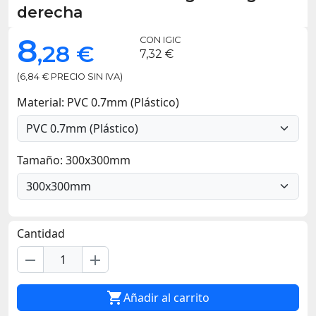
derecha
8
CON IGIC
,28 €
7,32 €
(6,84 € PRECIO SIN IVA)
Material: PVC 0.7mm (Plástico)
Tamaño: 300x300mm
Cantidad
remove
add

Añadir al carrito