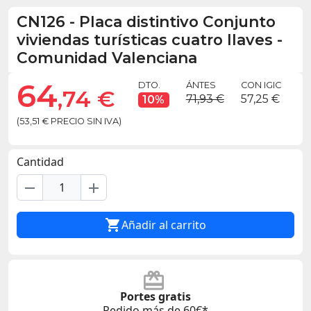
CN126
-
Placa distintivo Conjunto
viviendas turísticas cuatro llaves -
Comunidad Valenciana
64
DTO.
ÁNTES
CON IGIC
,74 €
71,93 €
57,25 €
10%
(53,51 € PRECIO SIN IVA)
Cantidad
remove
add

Añadir al carrito
Portes gratis
Pedido más de 60€*