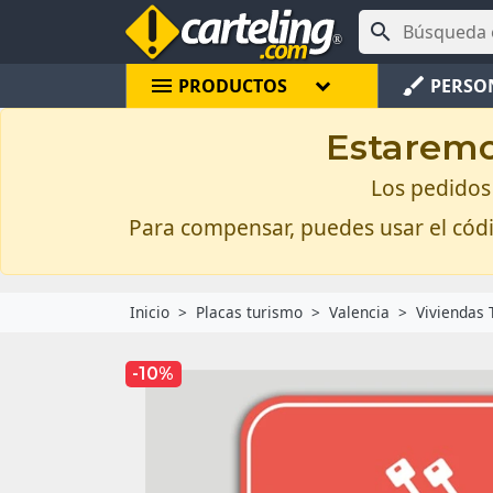

menu
brush
PRODUCTOS
PERSO
Estaremos
Los pedidos 
Para compensar, puedes usar el có
Inicio
Placas turismo
Valencia
Viviendas 
-10%