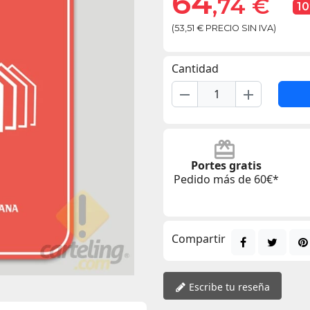
64
,74 €
1
(53,51 € PRECIO SIN IVA)
Cantidad
remove
add
Portes gratis
Pedido más de 60€*
Compartir
Escribe tu reseña