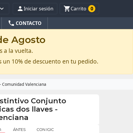



Iniciar sesión
Carrito
0
phone
CONTACTO
 de Agosto
 a la vuelta.
s un 10% de descuento en tu pedido.
s - Comunidad Valenciana
istintivo Conjunto
icas dos llaves -
enciana
.
ÁNTES
CON IGIC