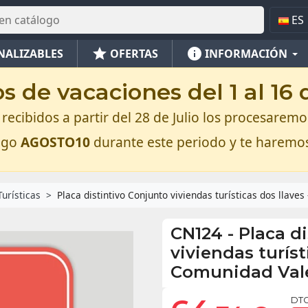
ES
star
info
NALIZABLES
OFERTAS
INFORMACIÓN
 de vacaciones del 1 al 16
recibidos a partir del 28 de Julio los procesaremos
digo
AGOSTO10
durante este periodo y te haremo
Turísticas
Placa distintivo Conjunto viviendas turísticas dos llave
CN124
-
Placa d
viviendas turíst
Comunidad Val
DTO