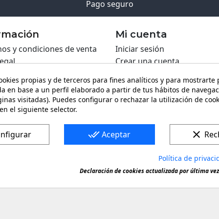
Pago seguro
rmación
Mi cuenta
os y condiciones de venta
Iniciar sesión
legal
Crear una cuenta
ca de Cookies
ookies propias y de terceros para fines analíticos y para mostrarte
ca de privacidad
a en base a un perfil elaborado a partir de tus hábitos de navegac
ing PRO
inas visitadas). Puedes configurar o rechazar la utilización de coo
en el siguiente selector.
ario de contacto
done_all
clear
nfigurar
Aceptar
Rec
Política de privaci
ca registrada. Queda prohibida toda copia o reproducción de
Declaración de cookies actualizada por última vez 