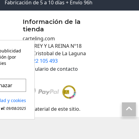
Fabricación de 5 a 10 días + Envío 96h
Información de la
tienda
carteling.com
C/EL REY Y LA REINA Nº18
 publicidad
San Cristobal de La Laguna
ión (por
922 105 493

kies
Formulario de contacto
hazar
dad y cookies

 cualquier material de este sitio.
el:
09/08/2025