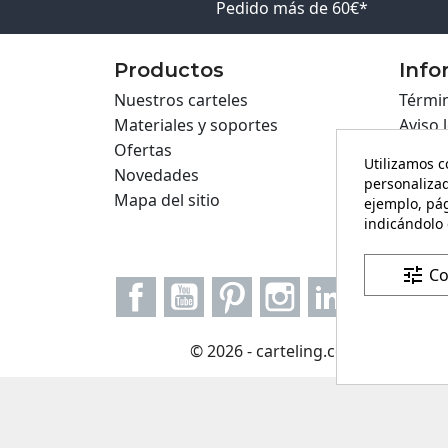
Pedido más de 60€*
Productos
Info
Nuestros carteles
Términ
Materiales y soportes
Aviso 
Ofertas
Políti
Utilizamos c
Novedades
Políti
personalizad
Mapa del sitio
Cartel
ejemplo, pág
indicándolo 
Formul
tune
Co
Facebook
YouTube
Pinterest
Instagram
LinkedIn
© 2026 - carteling.com es una mar