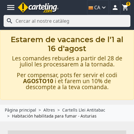
0
menu



CA

Estarem de vacances de l'1 al
16 d'agost
Les comandes rebudes a partir del 28 de
juliol les processarem a la tornada.
Per compensar, pots fer servir el codi
AGOSTO10
i et farem un 10% de
descompte a la teva comanda.
Pàgina principal
Altres
Cartells Llei Antitabac
Habitación habilitada para fumar - Asturias