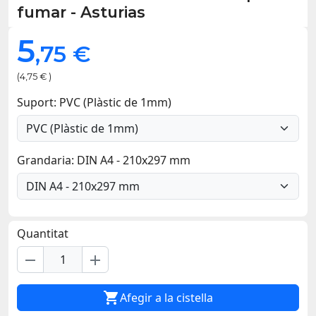
fumar - Asturias
5
,75 €
(4,75 € )
Suport: PVC (Plàstic de 1mm)
Grandaria: DIN A4 - 210x297 mm
Quantitat
remove
add

Afegir a la cistella