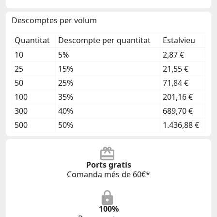
Descomptes per volum
Quantitat
Descompte per quantitat
Estalvieu
10
5%
2,87 €
25
15%
21,55 €
50
25%
71,84 €
100
35%
201,16 €
300
40%
689,70 €
500
50%
1.436,88 €
Ports gratis
Comanda més de 60€*
100%