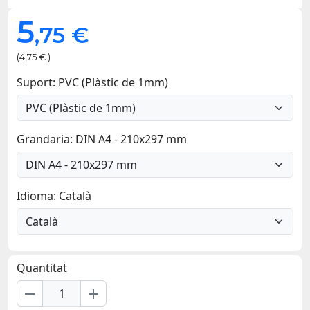
5
,75 €
(4,75 € )
Suport: PVC (Plàstic de 1mm)
Grandaria: DIN A4 - 210x297 mm
Idioma: Català
Quantitat
remove
add