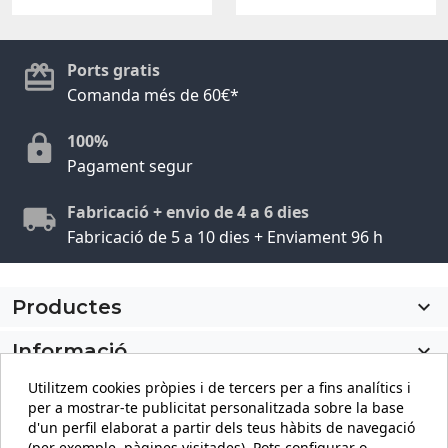
Ports gratis
Comanda més de 60€*
100%
Pagament segur
Fabricació + envio de 4 a 6 dies
Fabricació de 5 a 10 dies + Enviament 96 h
Productes

Informació

Utilitzem cookies pròpies i de tercers per a fins analítics i
El meu compte

per a mostrar-te publicitat personalitzada sobre la base
d'un perfil elaborat a partir dels teus hàbits de navegació
Informació sobre la botiga
keyboard_arrow_down
(per exemple, pàgines visitades). Pots configurar o