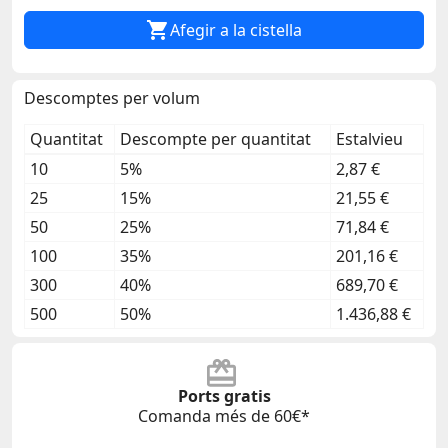

Afegir a la cistella
Descomptes per volum
Quantitat
Descompte per quantitat
Estalvieu
10
5%
2,87 €
25
15%
21,55 €
50
25%
71,84 €
100
35%
201,16 €
300
40%
689,70 €
500
50%
1.436,88 €
Ports gratis
Comanda més de 60€*