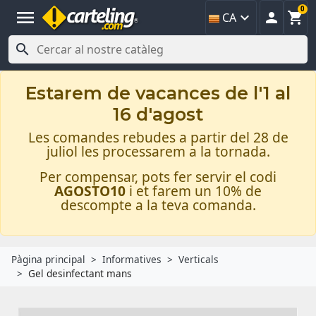
0
menu



CA

Estarem de vacances de l'1 al
16 d'agost
Les comandes rebudes a partir del 28 de
juliol les processarem a la tornada.
Per compensar, pots fer servir el codi
AGOSTO10
i et farem un 10% de
descompte a la teva comanda.
Pàgina principal
Informatives
Verticals
Gel desinfectant mans