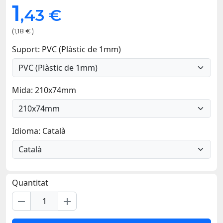
1
,43 €
(1,18 € )
Suport: PVC (Plàstic de 1mm)
Mida: 210x74mm
Idioma: Català
Quantitat
remove
add