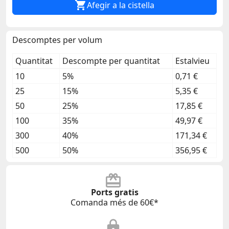

Afegir a la cistella
Descomptes per volum
Quantitat
Descompte per quantitat
Estalvieu
10
5%
0,71 €
25
15%
5,35 €
50
25%
17,85 €
100
35%
49,97 €
300
40%
171,34 €
500
50%
356,95 €
Ports gratis
Comanda més de 60€*