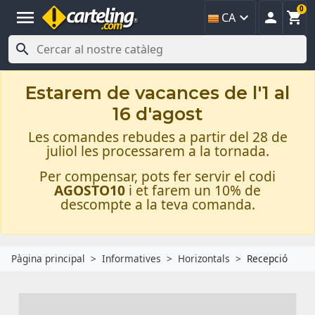
0
menu



CA

Estarem de vacances de l'1 al
16 d'agost
Les comandes rebudes a partir del 28 de
juliol les processarem a la tornada.
Per compensar, pots fer servir el codi
AGOSTO10
i et farem un 10% de
descompte a la teva comanda.
Pàgina principal
Informatives
Horizontals
Recepció