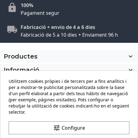
100%
Pagament segur
Fabricació + envio de 4 a 6 dies
Fabricació de 5 a 10 dies + Enviament 96 h
Productes

Informació

Utilitzem cookies pròpies i de tercers per a fins analítics i
El meu compte

per a mostrar-te publicitat personalitzada sobre la base
d'un perfil elaborat a partir dels teus hàbits de navegació
Informació sobre la botiga
keyboard_arrow_down
(per exemple, pàgines visitades). Pots configurar o
rebutjar la utilització de cookies indicant-ho en el següent
selector.
Facebook
YouTube
Pinterest
Instagram
LinkedIn
tune
Configure