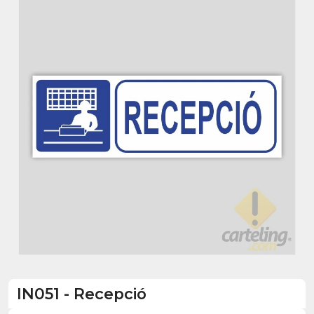
IN051
-
Recepció