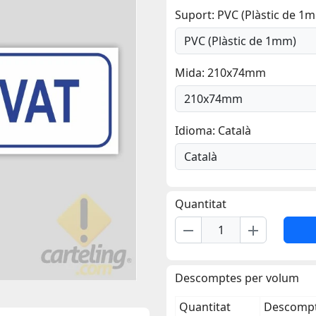
Suport: PVC (Plàstic de 1
Mida: 210x74mm
Idioma: Català
Quantitat
remove
add
Descomptes per volum
Quantitat
Descompt