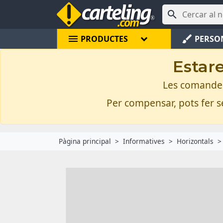

menu
brush
PRODUCTES
PERSO
Estare
Les comandes 
Per compensar, pots fer se
Pàgina principal
Informatives
Horizontals