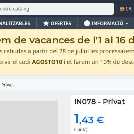
CA
star
info
NALITZABLES
OFERTES
INFORMACIÓ
m de vacances de l'1 al 16 
rebudes a partir del 28 de juliol les processarem
rvir el codi
AGOSTO10
i et farem un 10% de des
Privat
IN078
-
Privat
1
,43 €
(1,18 € )