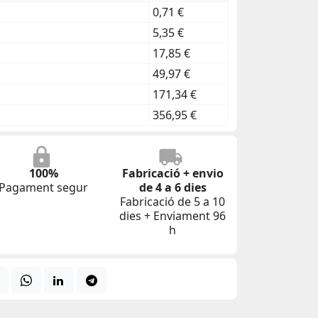
0,71 €
5,35 €
17,85 €
49,97 €
171,34 €
356,95 €
100%
Fabricació + envio
Pagament segur
de 4 a 6 dies
Fabricació de 5 a 10
dies + Enviament 96
h