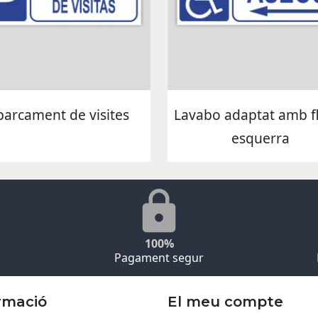
parcament de visites
Lavabo adaptat amb f
esquerra
100%
Pagament segur
rmació
El meu compte