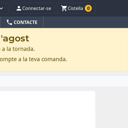



Connectar-se
Cistella
0
phone
CONTACTE
d'agost
 a la tornada.
compte a la teva comanda.