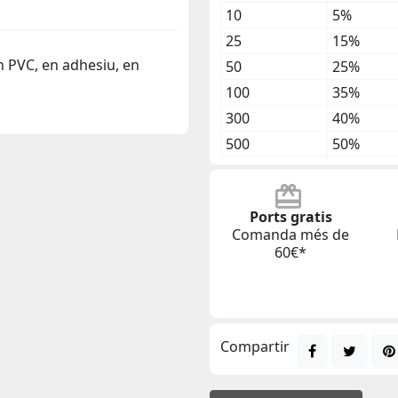
10
5%
25
15%
en PVC, en adhesiu, en
50
25%
100
35%
300
40%
500
50%
Ports gratis
Comanda més de
60€*
Compartir