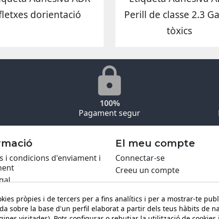
fletxes dorientació
Perill de classe 2.3 G
tòxics
100%
Pagament segur
rmació
El meu compte
 i condicions d'enviament i
Connectar-se
ent
Creeu un compte
gal
ca de Cookies
kies pròpies i de tercers per a fins analítics i per a mostrar-te publ
itat
da sobre la base d'un perfil elaborat a partir dels teus hàbits de n
ing PRO
ines visitades). Pots configurar o rebutjar la utilització de cookies