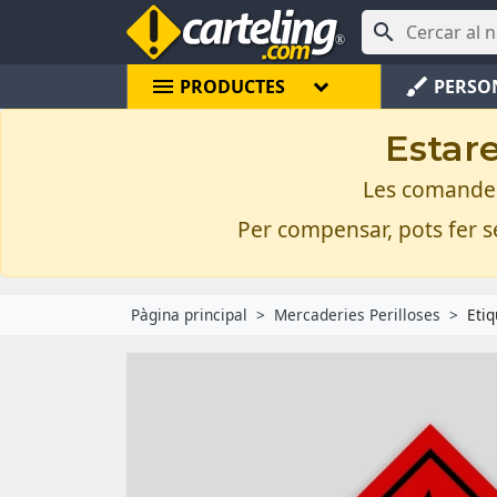

menu
brush
PRODUCTES
PERSO
Estare
Les comandes 
Per compensar, pots fer se
Pàgina principal
Mercaderies Perilloses
Etiq