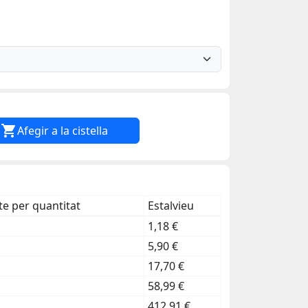

Afegir a la cistella
e per quantitat
Estalvieu
1,18 €
5,90 €
17,70 €
58,99 €
412,91 €