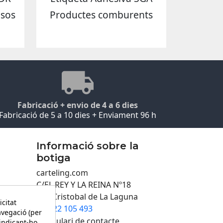
asos
Productes comburents
Fabricació + envio de 4 a 6 dies
Fabricació de 5 a 10 dies + Enviament 96 h
Informació sobre la
botiga
carteling.com
C/EL REY Y LA REINA Nº18
San Cristobal de La Laguna
icitat
922 105 493

avegació (per
Formulari de contacte
 indicant-ho