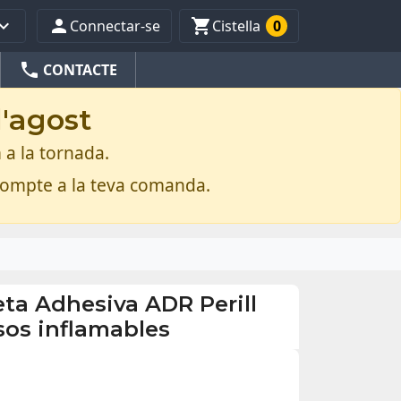



Connectar-se
Cistella
0
phone
CONTACTE
d'agost
 a la tornada.
compte a la teva comanda.
eta Adhesiva ADR Perill
asos inflamables