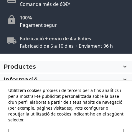
Comanda més de 60€*
100%
Pagament segur
Fabricació + envio de 4 a 6 dies
Fabricació de 5 a 10 dies + Enviament 96 h
Productes

Informació

Utilitzem cookies pròpies i de tercers per a fins analítics i
El meu compte

per a mostrar-te publicitat personalitzada sobre la base
d'un perfil elaborat a partir dels teus hàbits de navegació
Informació sobre la botiga
keyboard_arrow_down
(per exemple, pàgines visitades). Pots configurar o
rebutjar la utilització de cookies indicant-ho en el següent
selector.
Facebook
YouTube
Pinterest
Instagram
LinkedIn