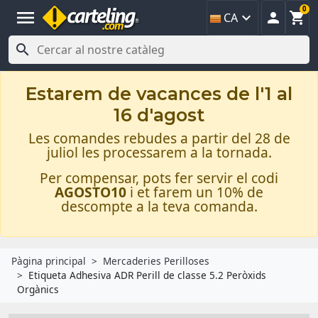
0
menu



CA

Estarem de vacances de l'1 al
16 d'agost
Les comandes rebudes a partir del 28 de
juliol les processarem a la tornada.
Per compensar, pots fer servir el codi
AGOSTO10
i et farem un 10% de
descompte a la teva comanda.
Pàgina principal
Mercaderies Perilloses
Etiqueta Adhesiva ADR Perill de classe 5.2 Peròxids
Orgànics