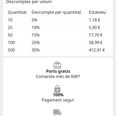
Descomptes per volum
Quantitat
Descompte per quantitat
Estalvieu
10
5%
1,18 €
25
10%
5,90 €
50
15%
17,70 €
100
25%
58,99 €
500
35%
412,91 €
Ports gratis
Comanda més de 60€*
100%
Pagament segur