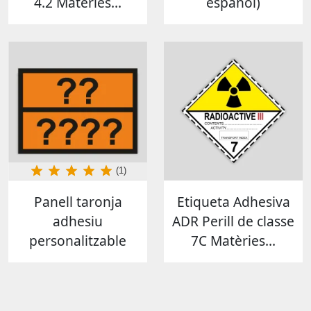
4.2 Matèries...
español)
(1)
Panell taronja
Etiqueta Adhesiva
adhesiu
ADR Perill de classe
personalitzable
7C Matèries...