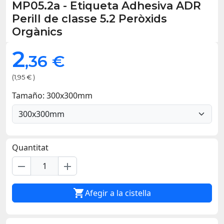
MP05.2a
-
Etiqueta Adhesiva ADR
Perill de classe 5.2 Peròxids
Orgànics
2
,36 €
(1,95 € )
Tamaño: 300x300mm
Quantitat
remove
add

Afegir a la cistella