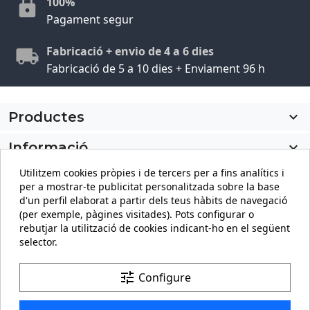
100%
Pagament segur
Fabricació + envio de 4 a 6 dies
Fabricació de 5 a 10 dies + Enviament 96 h
Productes

Informació

Utilitzem cookies pròpies i de tercers per a fins analítics i
El meu compte

per a mostrar-te publicitat personalitzada sobre la base
d'un perfil elaborat a partir dels teus hàbits de navegació
Informació sobre la botiga
keyboard_arrow_down
(per exemple, pàgines visitades). Pots configurar o
rebutjar la utilització de cookies indicant-ho en el següent
selector.
Facebook
YouTube
Pinterest
Instagram
LinkedIn
tune
Configure