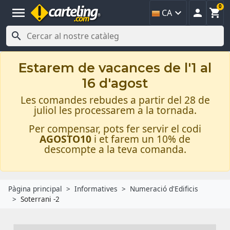
0
menu



CA

Estarem de vacances de l'1 al
16 d'agost
Les comandes rebudes a partir del 28 de
juliol les processarem a la tornada.
Per compensar, pots fer servir el codi
AGOSTO10
i et farem un 10% de
descompte a la teva comanda.
Pàgina principal
Informatives
Numeració d'Edificis
Soterrani -2