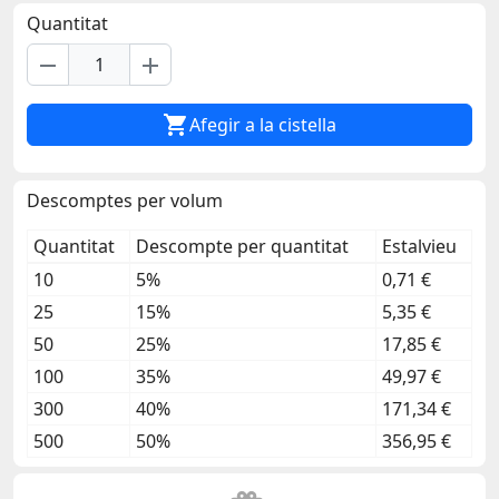
Quantitat
remove
add

Afegir a la cistella
Descomptes per volum
Quantitat
Descompte per quantitat
Estalvieu
10
5%
0,71 €
25
15%
5,35 €
50
25%
17,85 €
100
35%
49,97 €
300
40%
171,34 €
500
50%
356,95 €