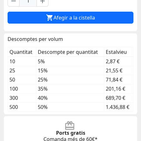
remove
add

Afegir a la cistella
Descomptes per volum
Quantitat
Descompte per quantitat
Estalvieu
10
5%
2,87 €
25
15%
21,55 €
50
25%
71,84 €
100
35%
201,16 €
300
40%
689,70 €
500
50%
1.436,88 €
Ports gratis
Comanda més de 60€*