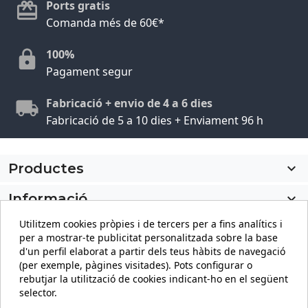
Ports gratis
Comanda més de 60€*
100%
Pagament segur
Fabricació + envio de 4 a 6 dies
Fabricació de 5 a 10 dies + Enviament 96 h
Productes

Informació

Utilitzem cookies pròpies i de tercers per a fins analítics i
El meu compte

per a mostrar-te publicitat personalitzada sobre la base
d'un perfil elaborat a partir dels teus hàbits de navegació
Informació sobre la botiga
keyboard_arrow_down
(per exemple, pàgines visitades). Pots configurar o
rebutjar la utilització de cookies indicant-ho en el següent
selector.
Facebook
YouTube
Pinterest
Instagram
LinkedIn