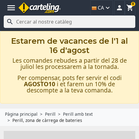
0
menu



CA

Estarem de vacances de l'1 al
16 d'agost
Les comandes rebudes a partir del 28 de
juliol les processarem a la tornada.
Per compensar, pots fer servir el codi
AGOSTO10
i et farem un 10% de
descompte a la teva comanda.
Pàgina principal
Perill
Perill amb text
Perill, zona de càrrega de bateries