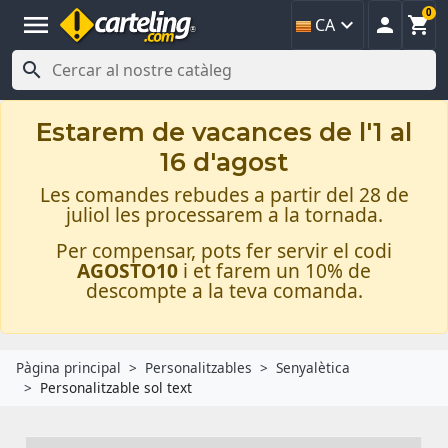
0
menu



CA

Estarem de vacances de l'1 al
16 d'agost
Les comandes rebudes a partir del 28 de
juliol les processarem a la tornada.
Per compensar, pots fer servir el codi
AGOSTO10
i et farem un 10% de
descompte a la teva comanda.
Pàgina principal
Personalitzables
Senyalètica
Personalitzable sol text