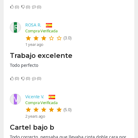
0
0
0
ROSA R.
R
Compra Verificada
(3.0)
1 year ago
Trabajo excelente
Todo perfecto
0
0
0
Vicente V.
V
Compra Verificada
(5.0)
2 years ago
Cartel bajo b
Todo correcto, pensaba que llevaba cinta doble cara por