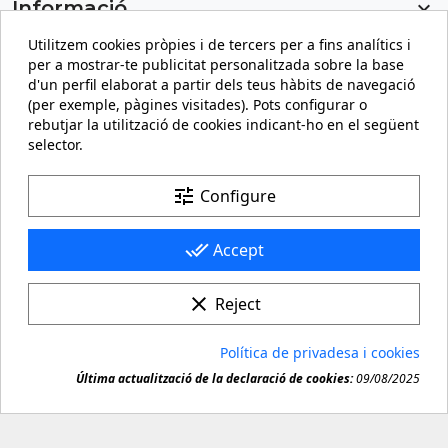
Informació

Utilitzem cookies pròpies i de tercers per a fins analítics i
El meu compte

per a mostrar-te publicitat personalitzada sobre la base
d'un perfil elaborat a partir dels teus hàbits de navegació
Informació sobre la botiga
keyboard_arrow_down
(per exemple, pàgines visitades). Pots configurar o
rebutjar la utilització de cookies indicant-ho en el següent
selector.
Facebook
YouTube
Pinterest
Instagram
LinkedIn
tune
Configure
done_all
Accept
clear
Reject
© 2026 - carteling.com és una marca registrada. Còpia o
Política de privadesa i cookies
reproducció prohibida de qualsevol material d'aquest

Última actualització de la declaració de cookies:
09/08/2025
lloc.