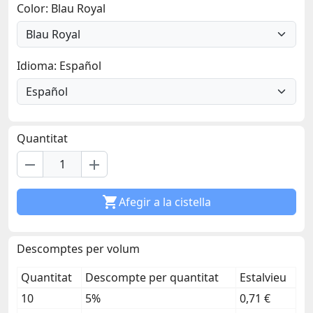
Color: Blau Royal
Idioma: Español
Quantitat
remove
add

Afegir a la cistella
Descomptes per volum
Quantitat
Descompte per quantitat
Estalvieu
10
5%
0,71 €