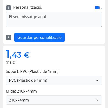
Personalització.
.

1
Guardar personalització
2
1
,43 €
(1,18 € )
Suport: PVC (Plàstic de 1mm)
Mida: 210x74mm