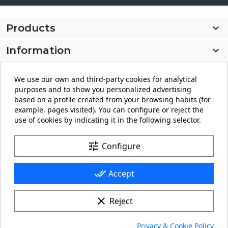
Products

Information

My account

We use our own and third-party cookies for analytical
purposes and to show you personalized advertising
Store information
keyboard_arrow_down
based on a profile created from your browsing habits (for
example, pages visited). You can configure or reject the
use of cookies by indicating it in the following selector.
Facebook
YouTube
Pinterest
Instagram
LinkedIn
tune
Configure
done_all
Accept
clear
Reject
© 2026 - carteling.com its a registered trademark.
Privacy & Cookie Policy