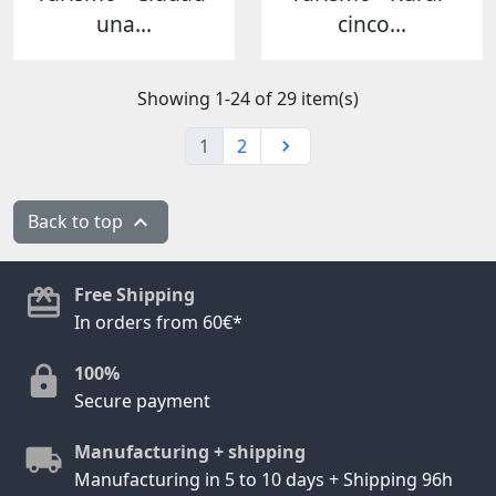
una...
cinco...
Showing 1-24 of 29 item(s)
1
2

Back to top

Free Shipping
In orders from 60€*
100%
Secure payment
Manufacturing + shipping
Manufacturing in 5 to 10 days + Shipping 96h