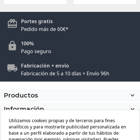
Portes gratis
Pedido más de 60€*
100%
Pago seguro
Fabricación + envío
Fabricación de 5 a 10 días + Envío 96h
Productos

Información

Utilizamos cookies propias y de terceros para fines
Mi cuenta

analíticos y para mostrarte publicidad personalizada en
base a un perfil elaborado a partir de tus hábitos de
Información de la tienda
keyboard_arrow_down
navegación (por ejemplo, páginas visitadas). Puedes