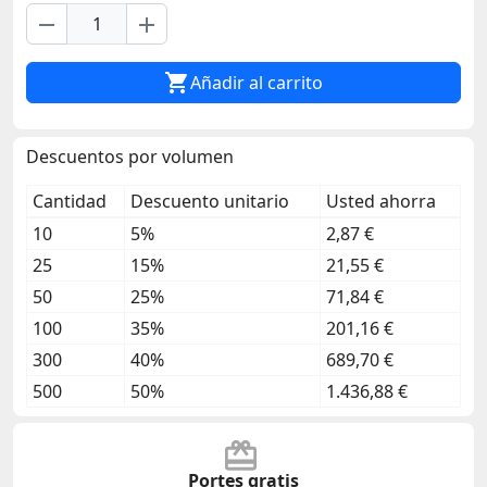
remove
add

Añadir al carrito
Descuentos por volumen
Cantidad
Descuento unitario
Usted ahorra
10
5%
2,87 €
25
15%
21,55 €
50
25%
71,84 €
100
35%
201,16 €
300
40%
689,70 €
500
50%
1.436,88 €
Portes gratis