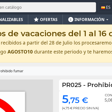
ES
star
info
NALIZABLES
OFERTAS
INFORMACIÓN
 de vacaciones del 1 al 16
recibidos a partir del 28 de Julio los procesaremos
digo
AGOSTO10
durante este periodo y te haremo
rohibido fumar
PR025
-
Prohibi
5
CON 
,75 €
5,0
(4,75 € PRECIO SIN IVA)