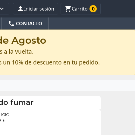



Iniciar sesión
Carrito
0
phone
CONTACTO
 de Agosto
 a la vuelta.
s un 10% de descuento en tu pedido.
do fumar
IGIC
8 €