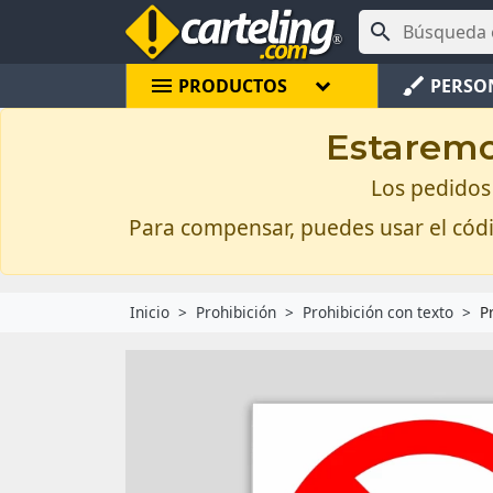

menu
brush
PRODUCTOS
PERSO
Estaremos
Los pedidos 
Para compensar, puedes usar el có
Inicio
Prohibición
Prohibición con texto
P