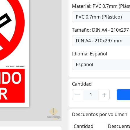
Material: PVC 0.7mm (Plást
Tamaño: DIN A4 - 210x29
Idioma: Español
Cantidad
remove
add
Descuentos por volumen
Cantidad
Descuento