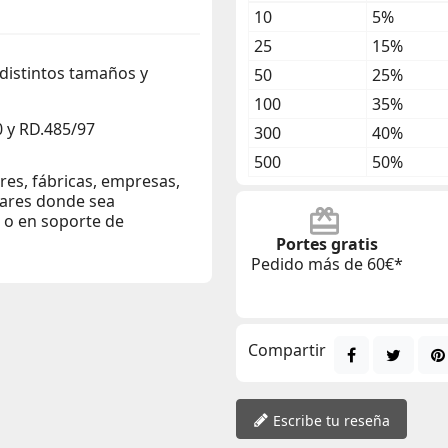
10
5%
25
15%
 distintos tamaños y
50
25%
100
35%
 y RD.485/97
300
40%
500
50%
eres, fábricas, empresas,
gares donde sea
o o en soporte de
Portes gratis
Pedido más de 60€*
Compartir
Escribe tu reseña