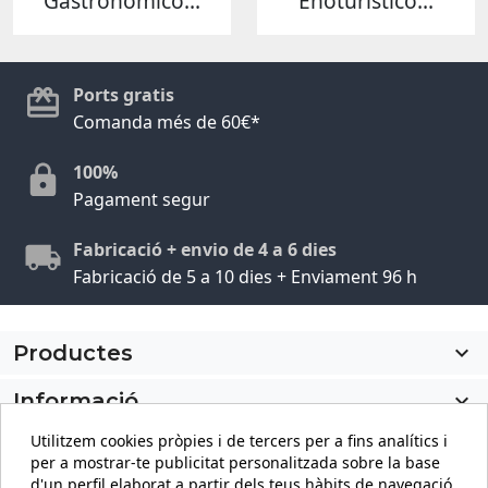
Gastronómico...
Enoturístico...
Ports gratis
Comanda més de 60€*
100%
Pagament segur
Fabricació + envio de 4 a 6 dies
Fabricació de 5 a 10 dies + Enviament 96 h
Productes

Informació

Utilitzem cookies pròpies i de tercers per a fins analítics i
El meu compte

per a mostrar-te publicitat personalitzada sobre la base
d'un perfil elaborat a partir dels teus hàbits de navegació