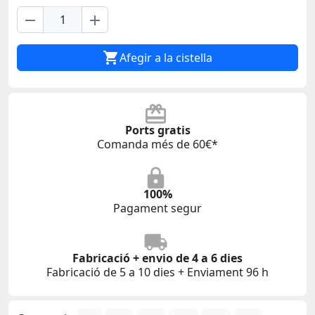
remove
add

Afegir a la cistella
Ports gratis
Comanda més de 60€*
100%
Pagament segur
Fabricació + envio de 4 a 6 dies
Fabricació de 5 a 10 dies + Enviament 96 h