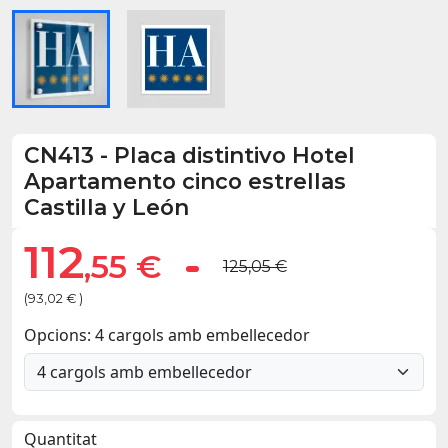
CN413
-
Placa distintivo Hotel
Apartamento cinco estrellas
Castilla y León
112
,55 €
125,05 €
(93,02 € )
Opcions: 4 cargols amb embellecedor
Quantitat