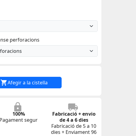
ense perforacions

Afegir a la cistella
100%
Fabricació + envio
Pagament segur
de 4 a 6 dies
Fabricació de 5 a 10
dies + Enviament 96