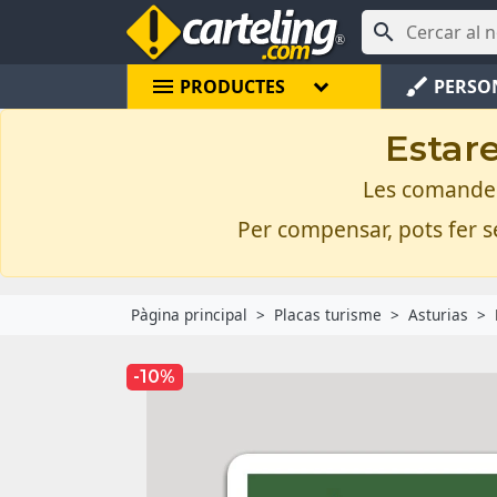

menu
brush
PRODUCTES
PERSO
Estare
Les comandes 
Per compensar, pots fer se
Pàgina principal
Placas turisme
Asturias
-10%