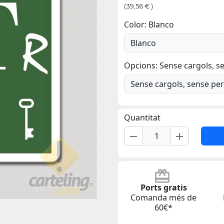
(39,56 € )
Color: Blanco
Opcions: Sense cargols, s
Quantitat
remove
add
Ports gratis
Comanda més de
60€*