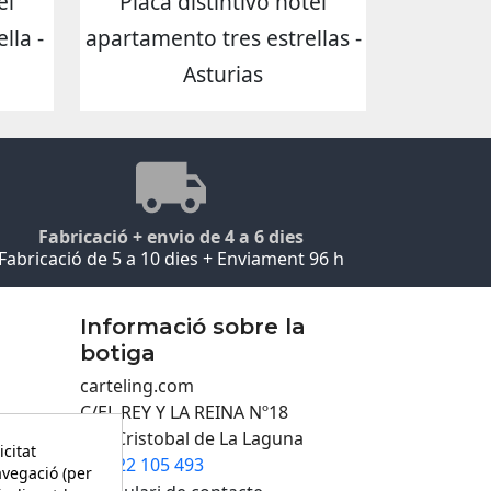
el
Placa distintivo hotel
lla -
apartamento tres estrellas -
Asturias
Fabricació + envio de 4 a 6 dies
Fabricació de 5 a 10 dies + Enviament 96 h
Informació sobre la
botiga
carteling.com
C/EL REY Y LA REINA Nº18
San Cristobal de La Laguna
icitat
922 105 493

avegació (per