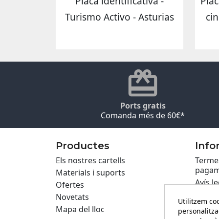
Placa identificativa -
Plac
Turismo Activo - Asturias
cin
Ports gratis
Comanda més de 60€*
Productes
Info
Els nostres cartells
Termes
pagam
Materials i suports
Avís le
Ofertes
Políti
Novetats
Utilitzem coo
Privac
Mapa del lloc
personalitza
Cartel