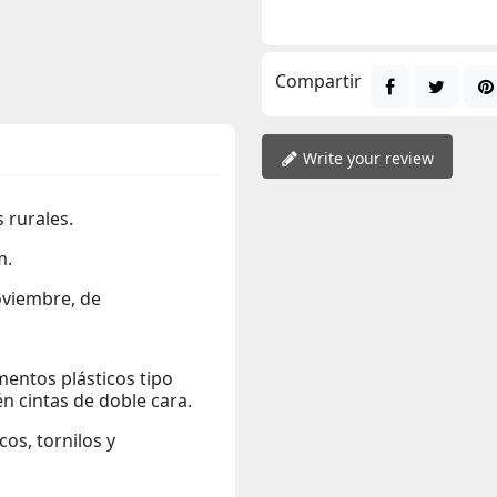
Compartir
Write your review
 rurales.
m.
oviembre, de
entos plásticos tipo
én cintas de doble cara.
os, tornilos y