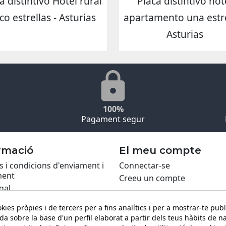
a distintivo Hotel rural
Placa distintivo hot
co estrellas - Asturias
apartamento una estre
Asturias
100%
Pagament segur
rmació
El meu compte
 i condicions d'enviament i
Connectar-se
ent
Creeu un compte
gal
ca de Cookies
kies pròpies i de tercers per a fins analítics i per a mostrar-te publ
itat
da sobre la base d'un perfil elaborat a partir dels teus hàbits de n
ing PRO