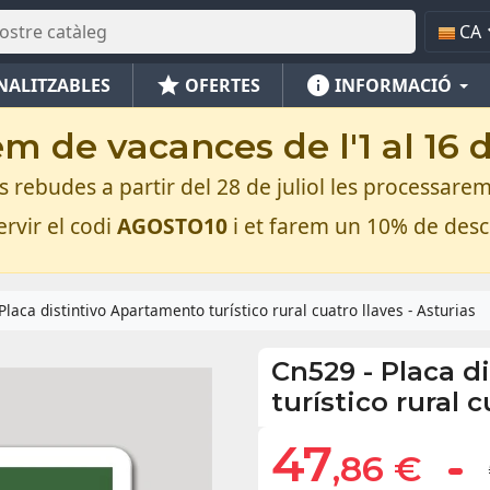
CA
star
info
NALITZABLES
OFERTES
INFORMACIÓ
m de vacances de l'1 al 16 
rebudes a partir del 28 de juliol les processarem
rvir el codi
AGOSTO10
i et farem un 10% de des
Placa distintivo Apartamento turístico rural cuatro llaves - Asturias
Cn529
-
Placa d
turístico rural c
47
,86 €