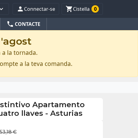



Connectar-se
Cistella
0
phone
CONTACTE
d'agost
 a la tornada.
compte a la teva comanda.
istintivo Apartamento
uatro llaves - Asturias
53,18 €