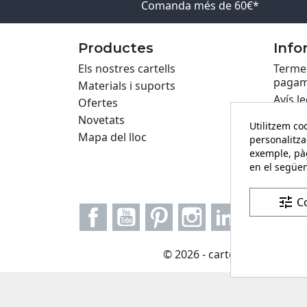
Comanda més de 60€*
Productes
Info
Els nostres cartells
Termes
pagam
Materials i suports
Avís le
Ofertes
Políti
Novetats
Utilitzem coo
Privac
Mapa del lloc
personalitza
Cartel
exemple, pàg
en el següen
Formul
tune
C
Facebook
YouTube
Pinterest
Instagram
LinkedIn
© 2026 - carteling.com és u