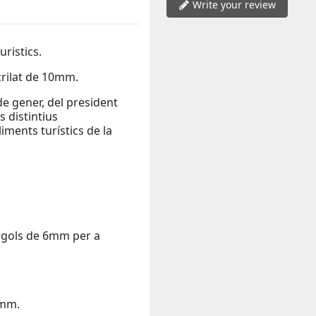
Write your review
uristics.
rilat de 10mm.
e gener, del president
s distintius
iments turístics de la
argols de 6mm per a
0mm.