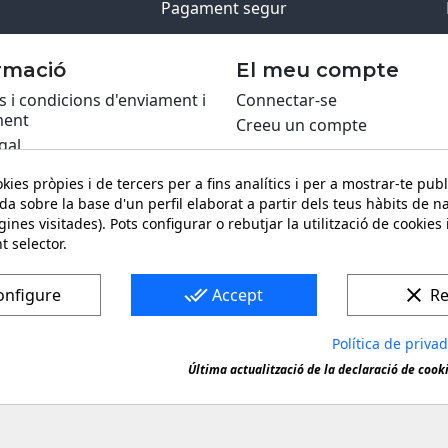
Pagament segur
rmació
El meu compte
 i condicions d'enviament i
Connectar-se
ent
Creeu un compte
gal
ca de Cookies
kies pròpies i de tercers per a fins analítics i per a mostrar-te publ
itat
da sobre la base d'un perfil elaborat a partir dels teus hàbits de n
ing PRO
ines visitades). Pots configurar o rebutjar la utilització de cookies
t selector.
ari de contacte
done_all
clear
onfigure
Accept
Re
Política de priva
na marca registrada. Còpia o reproducció prohibida de quals
Última actualització de la declaració de cook