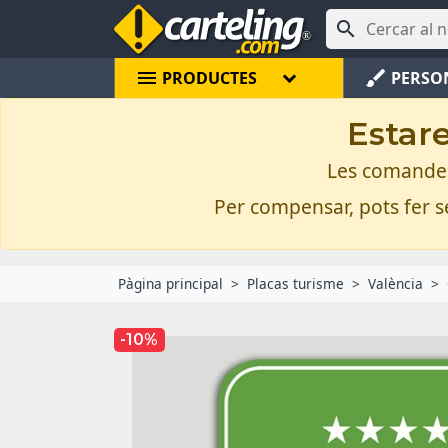

menu
brush
PRODUCTES
PERSO
Estare
Les comandes 
Per compensar, pots fer se
Pàgina principal
Placas turisme
València
-10%