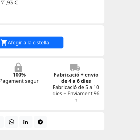
71,93 €

Afegir a la cistella
100%
Fabricació + envio
Pagament segur
de 4 a 6 dies
Fabricació de 5 a 10
dies + Enviament 96
h