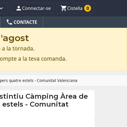



Connectar-se
Cistella
0
phone
CONTACTE
d'agost
 a la tornada.
compte a la teva comanda.
pers quatre estels - Comunitat Valenciana
istintiu Càmping Àrea de
 estels - Comunitat