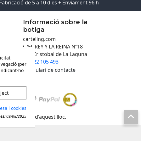
Fabricació de 5 a 10 dies + Enviament 96 h
Informació sobre la
botiga
carteling.com
C/EL REY Y LA REINA Nº18
San Cristobal de La Laguna
icitat
922 105 493

avegació (per
Formulari de contacte
 indicant-ho
ject
desa i cookies

evol material d'aquest lloc.
ies:
09/08/2025