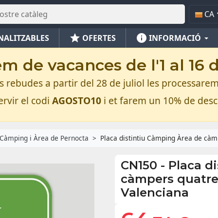
CA
star
info
NALITZABLES
OFERTES
INFORMACIÓ
m de vacances de l'1 al 16 
rebudes a partir del 28 de juliol les processarem
rvir el codi
AGOSTO10
i et farem un 10% de des
Càmping i Àrea de Pernocta
Placa distintiu Càmping Àrea de càm
CN150
-
Placa d
càmpers quatre
Valenciana