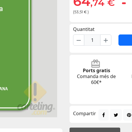
64
,74 €
(53,51 € )
Quantitat
remove
add
Ports gratis
Comanda més de
60€*
Compartir