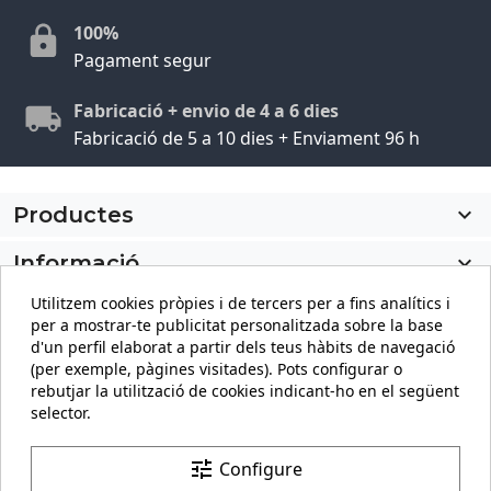
100%
Pagament segur
Fabricació + envio de 4 a 6 dies
Fabricació de 5 a 10 dies + Enviament 96 h
Productes

Informació

Utilitzem cookies pròpies i de tercers per a fins analítics i
El meu compte

per a mostrar-te publicitat personalitzada sobre la base
d'un perfil elaborat a partir dels teus hàbits de navegació
Informació sobre la botiga
keyboard_arrow_down
(per exemple, pàgines visitades). Pots configurar o
rebutjar la utilització de cookies indicant-ho en el següent
selector.
Facebook
YouTube
Pinterest
Instagram
LinkedIn
tune
Configure