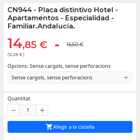
CN944
-
Placa distintivo Hotel -
Apartamentos - Especialidad -
Familiar.Andalucía.
14
,85 €
16,50 €
(12,28 € )
Opcions: Sense cargols, sense perforacions
Quantitat
remove
add

Afegir a la cistella