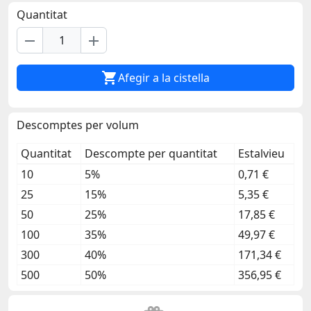
Quantitat
remove
add

Afegir a la cistella
Descomptes per volum
Quantitat
Descompte per quantitat
Estalvieu
10
5%
0,71 €
25
15%
5,35 €
50
25%
17,85 €
100
35%
49,97 €
300
40%
171,34 €
500
50%
356,95 €