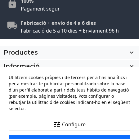
100%
Pagament segur
Fabricació + envio de 4 a 6 dies
Fabricació de 5 a 10 dies + Enviament 96 h
Productes

Informació

Utilitzem cookies pròpies i de tercers per a fins analítics i
El meu compte

per a mostrar-te publicitat personalitzada sobre la base
d'un perfil elaborat a partir dels teus hàbits de navegació
Informació sobre la botiga
keyboard_arrow_down
(per exemple, pàgines visitades). Pots configurar o
rebutjar la utilització de cookies indicant-ho en el següent
selector.
Facebook
YouTube
Pinterest
Instagram
LinkedIn
tune
Configure