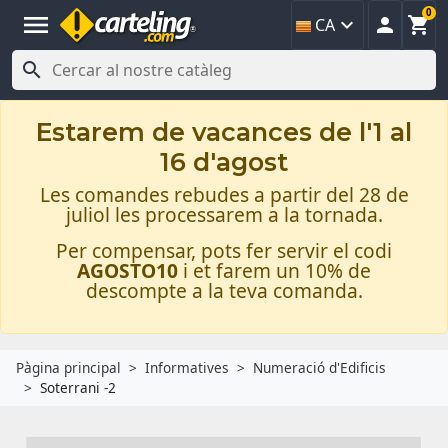
0
menu



CA

Estarem de vacances de l'1 al
16 d'agost
Les comandes rebudes a partir del 28 de
juliol les processarem a la tornada.
Per compensar, pots fer servir el codi
AGOSTO10
i et farem un 10% de
descompte a la teva comanda.
Pàgina principal
Informatives
Numeració d'Edificis
Soterrani -2