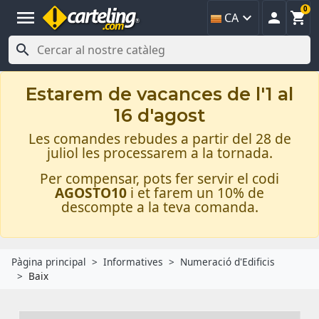
0
menu



CA

Estarem de vacances de l'1 al
16 d'agost
Les comandes rebudes a partir del 28 de
juliol les processarem a la tornada.
Per compensar, pots fer servir el codi
AGOSTO10
i et farem un 10% de
descompte a la teva comanda.
Pàgina principal
Informatives
Numeració d'Edificis
Baix