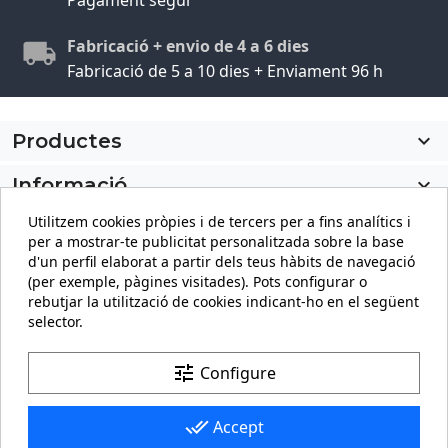
Fabricació + envio de 4 a 6 dies
Fabricació de 5 a 10 dies + Enviament 96 h
Productes

Informació

Utilitzem cookies pròpies i de tercers per a fins analítics i
El meu compte

per a mostrar-te publicitat personalitzada sobre la base
d'un perfil elaborat a partir dels teus hàbits de navegació
Informació sobre la botiga
keyboard_arrow_down
(per exemple, pàgines visitades). Pots configurar o
rebutjar la utilització de cookies indicant-ho en el següent
selector.
Facebook
YouTube
Pinterest
Instagram
LinkedIn
tune
Configure
done_all
Accept