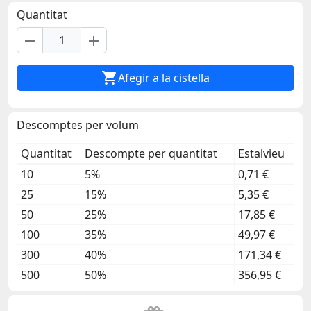
Quantitat
remove
add

Afegir a la cistella
Descomptes per volum
Quantitat
Descompte per quantitat
Estalvieu
10
5%
0,71 €
25
15%
5,35 €
50
25%
17,85 €
100
35%
49,97 €
300
40%
171,34 €
500
50%
356,95 €