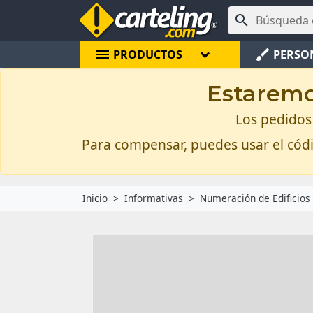

menu
brush
PRODUCTOS
PERSO
Estaremos
Los pedidos 
Para compensar, puedes usar el có
Inicio
Informativas
Numeración de Edificios