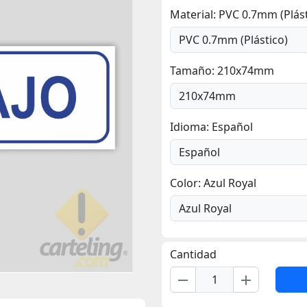
Material: PVC 0.7mm (Plást
Tamaño: 210x74mm
Idioma: Español
Color: Azul Royal
Cantidad
remove
add