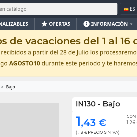
ES
star
info
NALIZABLES
OFERTAS
INFORMACIÓN
 de vacaciones del 1 al 16
recibidos a partir del 28 de Julio los procesaremos
digo
AGOSTO10
durante este periodo y te haremo
Bajo
IN130
-
Bajo
1
CON 
,43 €
1,26
(1,18 € PRECIO SIN IVA)