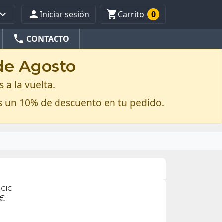



Iniciar sesión
Carrito
0
phone
CONTACTO
 de Agosto
 a la vuelta.
s un 10% de descuento en tu pedido.
IGIC
 €