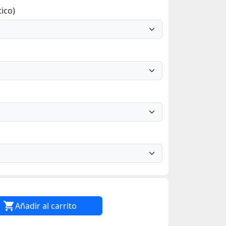
ico)

Añadir al carrito